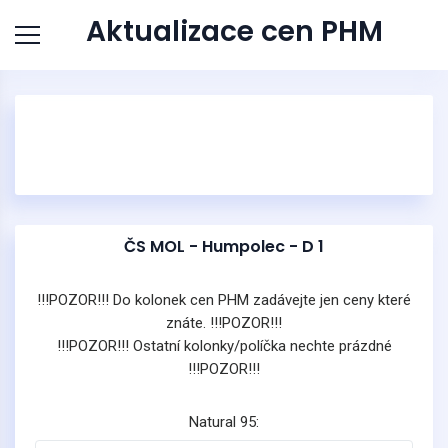
Aktualizace cen PHM
ČS MOL - Humpolec - D 1
!!!POZOR!!! Do kolonek cen PHM zadávejte jen ceny které
znáte. !!!POZOR!!!
!!!POZOR!!! Ostatní kolonky/políčka nechte prázdné
!!!POZOR!!!
Natural 95: