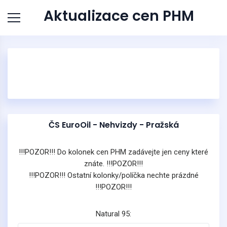
Aktualizace cen PHM
ČS EuroOil - Nehvizdy - Pražská
!!!POZOR!!! Do kolonek cen PHM zadávejte jen ceny které
znáte. !!!POZOR!!!
!!!POZOR!!! Ostatní kolonky/políčka nechte prázdné
!!!POZOR!!!
Natural 95: