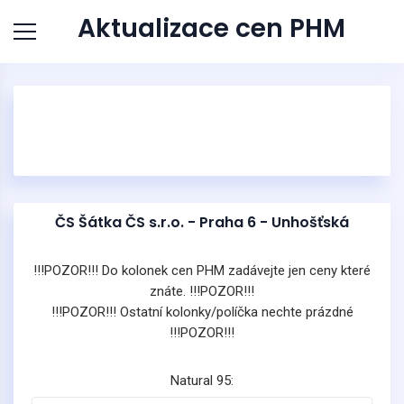
Aktualizace cen PHM
ČS Šátka ČS s.r.o. - Praha 6 - Unhošťská
!!!POZOR!!! Do kolonek cen PHM zadávejte jen ceny které
znáte. !!!POZOR!!!
!!!POZOR!!! Ostatní kolonky/políčka nechte prázdné
!!!POZOR!!!
Natural 95: