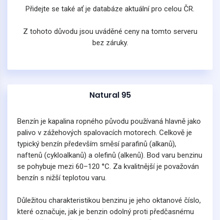
Přidejte se také ať je databáze aktuální pro celou ČR.
Z tohoto důvodu jsou uváděné ceny na tomto serveru
bez záruky.
Natural 95
Benzín je kapalina ropného původu používaná hlavně jako
palivo v zážehových spalovacích motorech. Celkově je
typický benzín především směsí parafinů (alkanů),
naftenů (cykloalkanů) a olefinů (alkenů). Bod varu benzinu
se pohybuje mezi 60–120 °C. Za kvalitnější je považován
benzín s nižší teplotou varu.
Důležitou charakteristikou benzinu je jeho oktanové číslo,
které označuje, jak je benzin odolný proti předčasnému