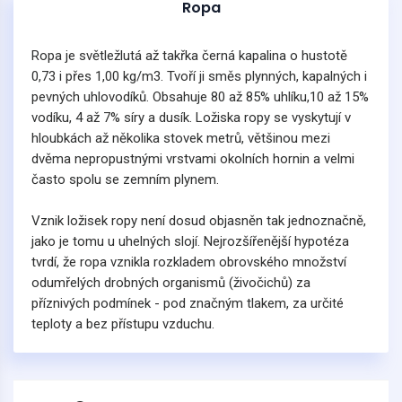
Ropa
Ropa je světležlutá až takřka černá kapalina o hustotě
0,73 i přes 1,00 kg/m3. Tvoří ji směs plynných, kapalných i
pevných uhlovodíků. Obsahuje 80 až 85% uhlíku,10 až 15%
vodíku, 4 až 7% síry a dusík. Ložiska ropy se vyskytují v
hloubkách až několika stovek metrů, většinou mezi
dvěma nepropustnými vrstvami okolních hornin a velmi
často spolu se zemním plynem.
Vznik ložisek ropy není dosud objasněn tak jednoznačně,
jako je tomu u uhelných slojí. Nejrozšířenější hypotéza
tvrdí, že ropa vznikla rozkladem obrovského množství
odumřelých drobných organismů (živočichů) za
příznivých podmínek - pod značným tlakem, za určité
teploty a bez přístupu vzduchu.