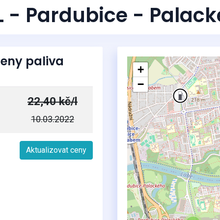
2
 - Pardubice - Palack
eny paliva
+
−
22,40 kč/l
10.03.2022
Aktualizovat ceny