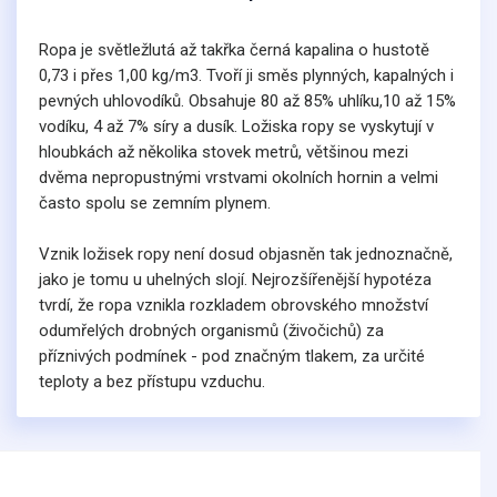
Ropa je světležlutá až takřka černá kapalina o hustotě
0,73 i přes 1,00 kg/m3. Tvoří ji směs plynných, kapalných i
pevných uhlovodíků. Obsahuje 80 až 85% uhlíku,10 až 15%
vodíku, 4 až 7% síry a dusík. Ložiska ropy se vyskytují v
hloubkách až několika stovek metrů, většinou mezi
dvěma nepropustnými vrstvami okolních hornin a velmi
často spolu se zemním plynem.
Vznik ložisek ropy není dosud objasněn tak jednoznačně,
jako je tomu u uhelných slojí. Nejrozšířenější hypotéza
tvrdí, že ropa vznikla rozkladem obrovského množství
odumřelých drobných organismů (živočichů) za
příznivých podmínek - pod značným tlakem, za určité
teploty a bez přístupu vzduchu.