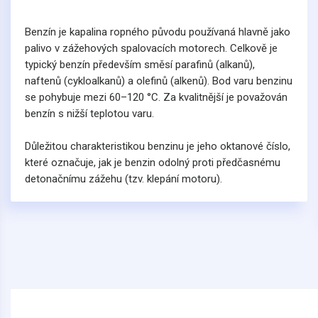
Benzín je kapalina ropného původu používaná hlavně jako
palivo v zážehových spalovacích motorech. Celkově je
typický benzín především směsí parafinů (alkanů),
naftenů (cykloalkanů) a olefinů (alkenů). Bod varu benzinu
se pohybuje mezi 60–120 °C. Za kvalitnější je považován
benzín s nižší teplotou varu.
Důležitou charakteristikou benzinu je jeho oktanové číslo,
které označuje, jak je benzin odolný proti předčasnému
detonačnímu zážehu (tzv. klepání motoru).