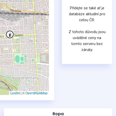
Přidejte se také ať je
databáze aktuální pro
celou ČR.
Z tohoto důvodu jsou
uváděné ceny na
tomto serveru bez
záruky.
Leaflet
|
©
OpenStreetMap
Ropa