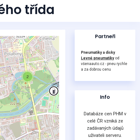
ého třída
Partneři
Pneumatiky a disky
Levné pneumatiky
od
všenaauto.cz - pneu rychle
a za dobrou cenu
2
Info
Databáze cen PHM v
celé ČR vzniká ze
zadávaných údajů
uživateli serveru.