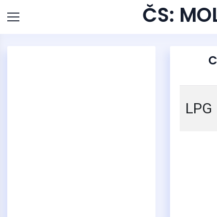
ČS: MOL
C
LPG