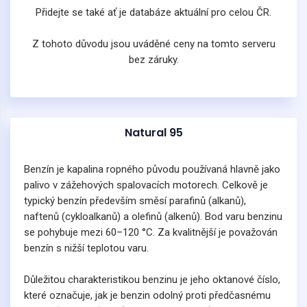
Přidejte se také ať je databáze aktuální pro celou ČR.
Z tohoto důvodu jsou uváděné ceny na tomto serveru
bez záruky.
Natural 95
Benzín je kapalina ropného původu používaná hlavně jako
palivo v zážehových spalovacích motorech. Celkově je
typický benzín především směsí parafinů (alkanů),
naftenů (cykloalkanů) a olefinů (alkenů). Bod varu benzinu
se pohybuje mezi 60–120 °C. Za kvalitnější je považován
benzín s nižší teplotou varu.
Důležitou charakteristikou benzinu je jeho oktanové číslo,
které označuje, jak je benzin odolný proti předčasnému