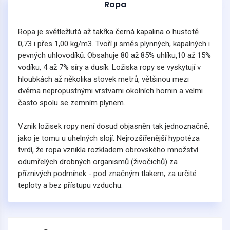
Ropa
Ropa je světležlutá až takřka černá kapalina o hustotě
0,73 i přes 1,00 kg/m3. Tvoří ji směs plynných, kapalných i
pevných uhlovodíků. Obsahuje 80 až 85% uhlíku,10 až 15%
vodíku, 4 až 7% síry a dusík. Ložiska ropy se vyskytují v
hloubkách až několika stovek metrů, většinou mezi
dvěma nepropustnými vrstvami okolních hornin a velmi
často spolu se zemním plynem.
Vznik ložisek ropy není dosud objasněn tak jednoznačně,
jako je tomu u uhelných slojí. Nejrozšířenější hypotéza
tvrdí, že ropa vznikla rozkladem obrovského množství
odumřelých drobných organismů (živočichů) za
příznivých podmínek - pod značným tlakem, za určité
teploty a bez přístupu vzduchu.