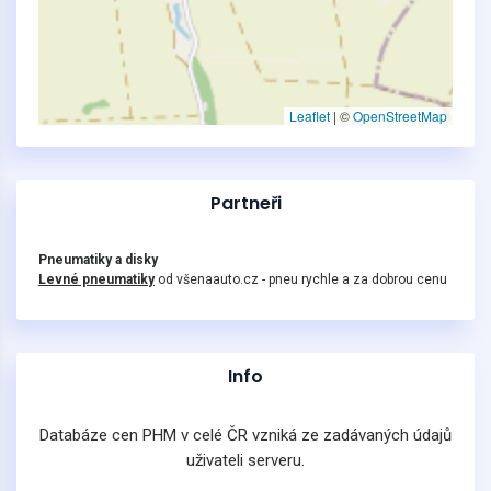
Leaflet
|
©
OpenStreetMap
Partneři
Pneumatiky a disky
Levné pneumatiky
od všenaauto.cz - pneu rychle a za dobrou cenu
Info
Databáze cen PHM v celé ČR vzniká ze zadávaných údajů
uživateli serveru.