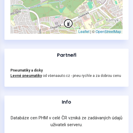
Leaflet
|
©
OpenStreetMap
Partneři
Pneumatiky a disky
Levné pneumatiky
od všenaauto.cz - pneu rychle a za dobrou cenu
Info
Databáze cen PHM v celé ČR vzniká ze zadávaných údajů
uživateli serveru.