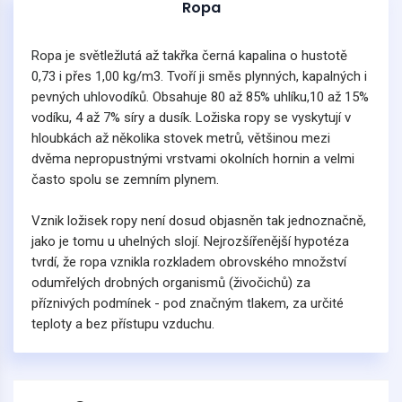
Ropa
Ropa je světležlutá až takřka černá kapalina o hustotě
0,73 i přes 1,00 kg/m3. Tvoří ji směs plynných, kapalných i
pevných uhlovodíků. Obsahuje 80 až 85% uhlíku,10 až 15%
vodíku, 4 až 7% síry a dusík. Ložiska ropy se vyskytují v
hloubkách až několika stovek metrů, většinou mezi
dvěma nepropustnými vrstvami okolních hornin a velmi
často spolu se zemním plynem.
Vznik ložisek ropy není dosud objasněn tak jednoznačně,
jako je tomu u uhelných slojí. Nejrozšířenější hypotéza
tvrdí, že ropa vznikla rozkladem obrovského množství
odumřelých drobných organismů (živočichů) za
příznivých podmínek - pod značným tlakem, za určité
teploty a bez přístupu vzduchu.