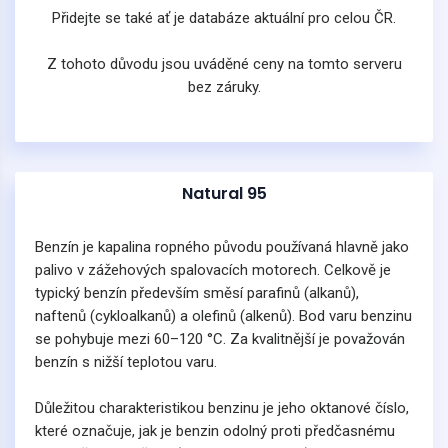
Přidejte se také ať je databáze aktuální pro celou ČR.
Z tohoto důvodu jsou uváděné ceny na tomto serveru
bez záruky.
Natural 95
Benzín je kapalina ropného původu používaná hlavně jako
palivo v zážehových spalovacích motorech. Celkově je
typický benzín především směsí parafinů (alkanů),
naftenů (cykloalkanů) a olefinů (alkenů). Bod varu benzinu
se pohybuje mezi 60–120 °C. Za kvalitnější je považován
benzín s nižší teplotou varu.
Důležitou charakteristikou benzinu je jeho oktanové číslo,
které označuje, jak je benzin odolný proti předčasnému