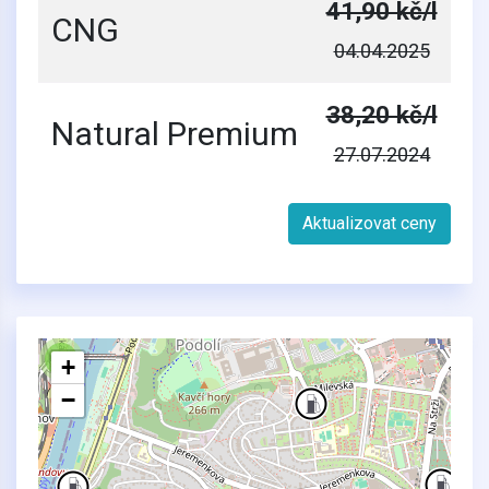
41,90 kč/l
CNG
04.04.2025
38,20 kč/l
Natural Premium
27.07.2024
Aktualizovat ceny
2
+
−