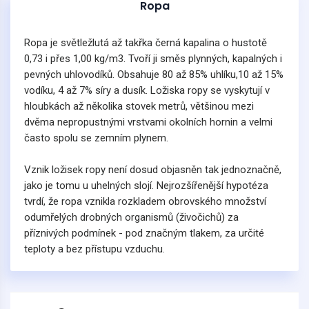
Ropa
Ropa je světležlutá až takřka černá kapalina o hustotě
0,73 i přes 1,00 kg/m3. Tvoří ji směs plynných, kapalných i
pevných uhlovodíků. Obsahuje 80 až 85% uhlíku,10 až 15%
vodíku, 4 až 7% síry a dusík. Ložiska ropy se vyskytují v
hloubkách až několika stovek metrů, většinou mezi
dvěma nepropustnými vrstvami okolních hornin a velmi
často spolu se zemním plynem.
Vznik ložisek ropy není dosud objasněn tak jednoznačně,
jako je tomu u uhelných slojí. Nejrozšířenější hypotéza
tvrdí, že ropa vznikla rozkladem obrovského množství
odumřelých drobných organismů (živočichů) za
příznivých podmínek - pod značným tlakem, za určité
teploty a bez přístupu vzduchu.