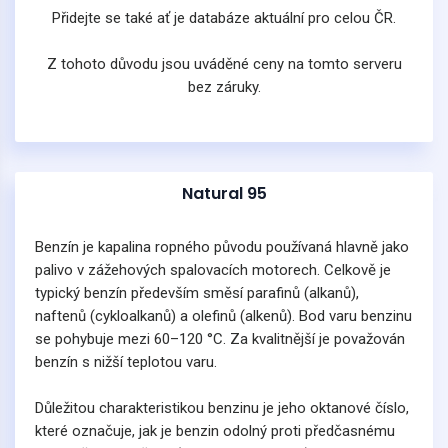
Přidejte se také ať je databáze aktuální pro celou ČR.
Z tohoto důvodu jsou uváděné ceny na tomto serveru
bez záruky.
Natural 95
Benzín je kapalina ropného původu používaná hlavně jako
palivo v zážehových spalovacích motorech. Celkově je
typický benzín především směsí parafinů (alkanů),
naftenů (cykloalkanů) a olefinů (alkenů). Bod varu benzinu
se pohybuje mezi 60–120 °C. Za kvalitnější je považován
benzín s nižší teplotou varu.
Důležitou charakteristikou benzinu je jeho oktanové číslo,
které označuje, jak je benzin odolný proti předčasnému