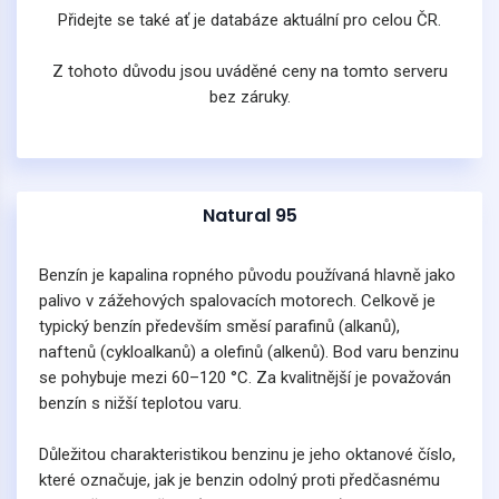
Přidejte se také ať je databáze aktuální pro celou ČR.
Z tohoto důvodu jsou uváděné ceny na tomto serveru
bez záruky.
Natural 95
Benzín je kapalina ropného původu používaná hlavně jako
palivo v zážehových spalovacích motorech. Celkově je
typický benzín především směsí parafinů (alkanů),
naftenů (cykloalkanů) a olefinů (alkenů). Bod varu benzinu
se pohybuje mezi 60–120 °C. Za kvalitnější je považován
benzín s nižší teplotou varu.
Důležitou charakteristikou benzinu je jeho oktanové číslo,
které označuje, jak je benzin odolný proti předčasnému