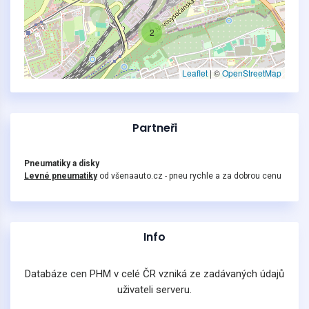
2
Leaflet
|
©
OpenStreetMap
Partneři
Pneumatiky a disky
Levné pneumatiky
od všenaauto.cz - pneu rychle a za dobrou cenu
Info
Databáze cen PHM v celé ČR vzniká ze zadávaných údajů
uživateli serveru.