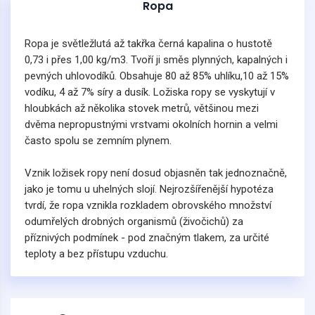
Ropa
Ropa je světležlutá až takřka černá kapalina o hustotě
0,73 i přes 1,00 kg/m3. Tvoří ji směs plynných, kapalných i
pevných uhlovodíků. Obsahuje 80 až 85% uhlíku,10 až 15%
vodíku, 4 až 7% síry a dusík. Ložiska ropy se vyskytují v
hloubkách až několika stovek metrů, většinou mezi
dvěma nepropustnými vrstvami okolních hornin a velmi
často spolu se zemním plynem.
Vznik ložisek ropy není dosud objasněn tak jednoznačně,
jako je tomu u uhelných slojí. Nejrozšířenější hypotéza
tvrdí, že ropa vznikla rozkladem obrovského množství
odumřelých drobných organismů (živočichů) za
příznivých podmínek - pod značným tlakem, za určité
teploty a bez přístupu vzduchu.