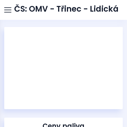
ČS: OMV - Třinec - Lidická
Ceny paliva