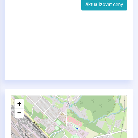
Aktualizovat ceny
+
−