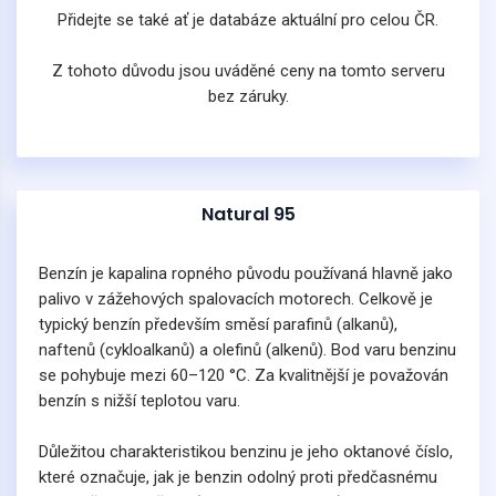
Přidejte se také ať je databáze aktuální pro celou ČR.
Z tohoto důvodu jsou uváděné ceny na tomto serveru
bez záruky.
Natural 95
Benzín je kapalina ropného původu používaná hlavně jako
palivo v zážehových spalovacích motorech. Celkově je
typický benzín především směsí parafinů (alkanů),
naftenů (cykloalkanů) a olefinů (alkenů). Bod varu benzinu
se pohybuje mezi 60–120 °C. Za kvalitnější je považován
benzín s nižší teplotou varu.
Důležitou charakteristikou benzinu je jeho oktanové číslo,
které označuje, jak je benzin odolný proti předčasnému