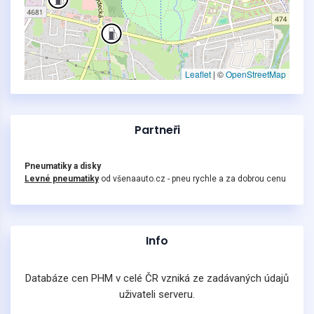
Leaflet
|
©
OpenStreetMap
Partneři
Pneumatiky a disky
Levné pneumatiky
od všenaauto.cz - pneu rychle a za dobrou cenu
Info
Databáze cen PHM v celé ČR vzniká ze zadávaných údajů
uživateli serveru.