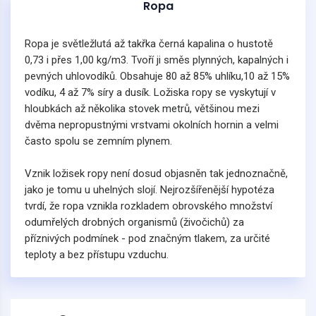
Ropa
Ropa je světležlutá až takřka černá kapalina o hustotě
0,73 i přes 1,00 kg/m3. Tvoří ji směs plynných, kapalných i
pevných uhlovodíků. Obsahuje 80 až 85% uhlíku,10 až 15%
vodíku, 4 až 7% síry a dusík. Ložiska ropy se vyskytují v
hloubkách až několika stovek metrů, většinou mezi
dvěma nepropustnými vrstvami okolních hornin a velmi
často spolu se zemním plynem.
Vznik ložisek ropy není dosud objasněn tak jednoznačně,
jako je tomu u uhelných slojí. Nejrozšířenější hypotéza
tvrdí, že ropa vznikla rozkladem obrovského množství
odumřelých drobných organismů (živočichů) za
příznivých podmínek - pod značným tlakem, za určité
teploty a bez přístupu vzduchu.