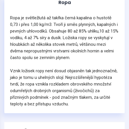
Ropa
Ropa je světležlutá až takřka černá kapalina o hustotě
0,73 i přes 1,00 kg/m3. Tvoří ji směs plynných, kapalných i
pevných uhlovodíků. Obsahuje 80 až 85% uhlíku,10 až 15%
vodíku, 4 až 7% síry a dusík. Ložiska ropy se vyskytují v
hloubkách až několika stovek metrů, většinou mezi
dvěma nepropustnými vrstvami okolních hornin a velmi
často spolu se zemním plynem.
Vznik ložisek ropy není dosud objasněn tak jednoznačně,
jako je tomu u uhelných slojí. Nejrozšířenější hypotéza
tvrdí, že ropa vznikla rozkladem obrovského množství
odumřelých drobných organismů (živočichů) za
příznivých podmínek - pod značným tlakem, za určité
teploty a bez přístupu vzduchu.