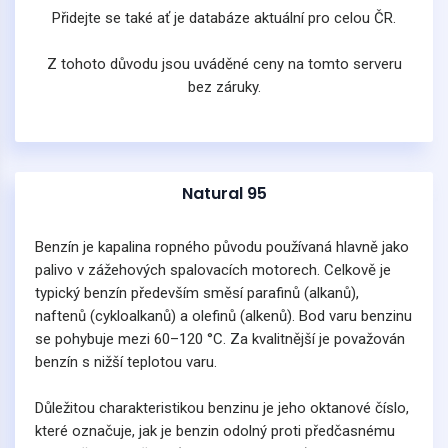
Přidejte se také ať je databáze aktuální pro celou ČR.
Z tohoto důvodu jsou uváděné ceny na tomto serveru
bez záruky.
Natural 95
Benzín je kapalina ropného původu používaná hlavně jako
palivo v zážehových spalovacích motorech. Celkově je
typický benzín především směsí parafinů (alkanů),
naftenů (cykloalkanů) a olefinů (alkenů). Bod varu benzinu
se pohybuje mezi 60–120 °C. Za kvalitnější je považován
benzín s nižší teplotou varu.
Důležitou charakteristikou benzinu je jeho oktanové číslo,
které označuje, jak je benzin odolný proti předčasnému