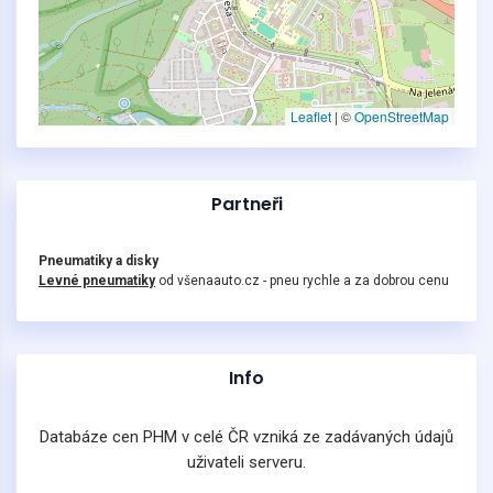
Leaflet
|
©
OpenStreetMap
Partneři
Pneumatiky a disky
Levné pneumatiky
od všenaauto.cz - pneu rychle a za dobrou cenu
Info
Databáze cen PHM v celé ČR vzniká ze zadávaných údajů
uživateli serveru.