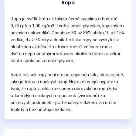
Ropa
Ropa je světležlutá až takřka černá kapalina o hustotě
0,73 i přes 1,00 kg/m3. Tvoří ji směs plynných, kapalných i
pevných uhlovodíků. Obsahuje 80 až 85% uhlíku,10 až 15%
vodíku, 4 až 7% síry a dusík. Ložiska ropy se vyskytují v
hloubkách až několika stovek metrů, většinou mezi
dvěma nepropustnými vrstvami okolních hornin a velmi
často spolu se zemním plynem.
Vznik ložisek ropy není dosud objasněn tak jednoznačně,
jako je tomu u uhelných slojí. Nejrozšířenější hypotéza
tvrdí, že ropa vznikla rozkladem obrovského množství
odumřelých drobných organismů (živočichů) za
příznivých podmínek - pod značným tlakem, za určité
teploty a bez přístupu vzduchu.