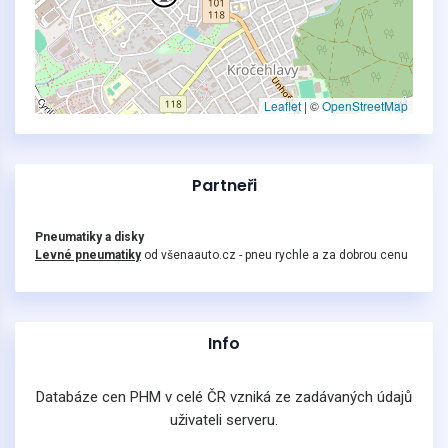
Leaflet
|
©
OpenStreetMap
Partneři
Pneumatiky a disky
Levné pneumatiky
od všenaauto.cz - pneu rychle a za dobrou cenu
Info
Databáze cen PHM v celé ČR vzniká ze zadávaných údajů
uživateli serveru.