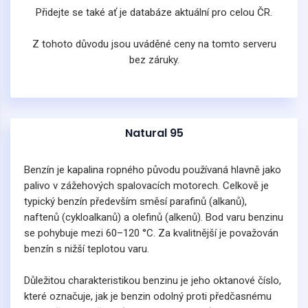
Přidejte se také ať je databáze aktuální pro celou ČR.
Z tohoto důvodu jsou uváděné ceny na tomto serveru
bez záruky.
Natural 95
Benzín je kapalina ropného původu používaná hlavně jako
palivo v zážehových spalovacích motorech. Celkově je
typický benzín především směsí parafinů (alkanů),
naftenů (cykloalkanů) a olefinů (alkenů). Bod varu benzinu
se pohybuje mezi 60–120 °C. Za kvalitnější je považován
benzín s nižší teplotou varu.
Důležitou charakteristikou benzinu je jeho oktanové číslo,
které označuje, jak je benzin odolný proti předčasnému