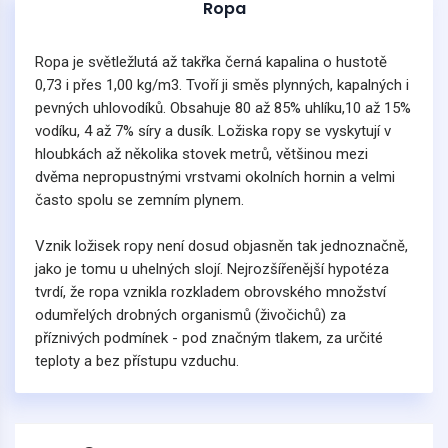
Ropa
Ropa je světležlutá až takřka černá kapalina o hustotě
0,73 i přes 1,00 kg/m3. Tvoří ji směs plynných, kapalných i
pevných uhlovodíků. Obsahuje 80 až 85% uhlíku,10 až 15%
vodíku, 4 až 7% síry a dusík. Ložiska ropy se vyskytují v
hloubkách až několika stovek metrů, většinou mezi
dvěma nepropustnými vrstvami okolních hornin a velmi
často spolu se zemním plynem.
Vznik ložisek ropy není dosud objasněn tak jednoznačně,
jako je tomu u uhelných slojí. Nejrozšířenější hypotéza
tvrdí, že ropa vznikla rozkladem obrovského množství
odumřelých drobných organismů (živočichů) za
příznivých podmínek - pod značným tlakem, za určité
teploty a bez přístupu vzduchu.