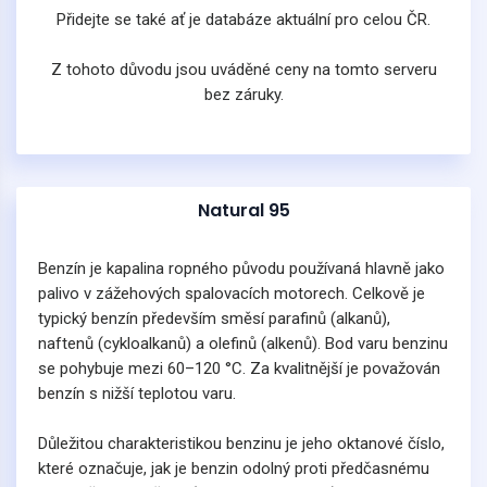
Přidejte se také ať je databáze aktuální pro celou ČR.
Z tohoto důvodu jsou uváděné ceny na tomto serveru
bez záruky.
Natural 95
Benzín je kapalina ropného původu používaná hlavně jako
palivo v zážehových spalovacích motorech. Celkově je
typický benzín především směsí parafinů (alkanů),
naftenů (cykloalkanů) a olefinů (alkenů). Bod varu benzinu
se pohybuje mezi 60–120 °C. Za kvalitnější je považován
benzín s nižší teplotou varu.
Důležitou charakteristikou benzinu je jeho oktanové číslo,
které označuje, jak je benzin odolný proti předčasnému