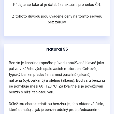
Přidejte se také ať je databáze aktuální pro celou ČR.
Z tohoto důvodu jsou uváděné ceny na tomto serveru
bez záruky.
Natural 95
Benzín je kapalina ropného původu používaná hlavně jako
palivo v zážehových spalovacích motorech. Celkově je
typický benzín především směsí parafinů (alkanů),
naftenů (cykloalkanů) a olefinů (alkenů). Bod varu benzinu
se pohybuje mezi 60–120 °C. Za kvalitnější je považován
benzín s nižší teplotou varu.
Důležitou charakteristikou benzinu je jeho oktanové číslo,
které označuje, jak je benzin odolný proti předčasnému