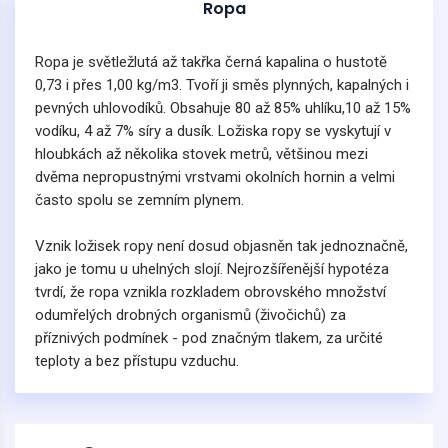
Ropa
Ropa je světležlutá až takřka černá kapalina o hustotě
0,73 i přes 1,00 kg/m3. Tvoří ji směs plynných, kapalných i
pevných uhlovodíků. Obsahuje 80 až 85% uhlíku,10 až 15%
vodíku, 4 až 7% síry a dusík. Ložiska ropy se vyskytují v
hloubkách až několika stovek metrů, většinou mezi
dvěma nepropustnými vrstvami okolních hornin a velmi
často spolu se zemním plynem.
Vznik ložisek ropy není dosud objasněn tak jednoznačně,
jako je tomu u uhelných slojí. Nejrozšířenější hypotéza
tvrdí, že ropa vznikla rozkladem obrovského množství
odumřelých drobných organismů (živočichů) za
příznivých podmínek - pod značným tlakem, za určité
teploty a bez přístupu vzduchu.