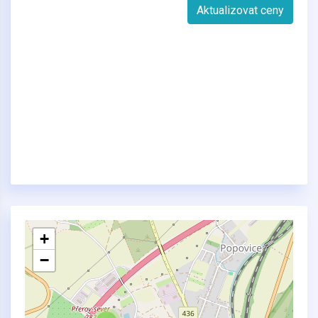
Aktualizovat ceny
+
−