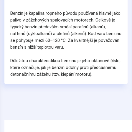
Benzín je kapalina ropného původu používaná hlavně jako
palivo v zážehových spalovacích motorech. Celkově je
typický benzín především směsí parafinů (alkanů),
naftenů (cykloalkanů) a olefinů (alkenů). Bod varu benzinu
se pohybuje mezi 60–120 °C. Za kvalitnější je považován
benzín s nižší teplotou varu.
Důležitou charakteristikou benzinu je jeho oktanové číslo,
které označuje, jak je benzin odolný proti předčasnému
detonačnímu zážehu (tzv. klepání motoru).