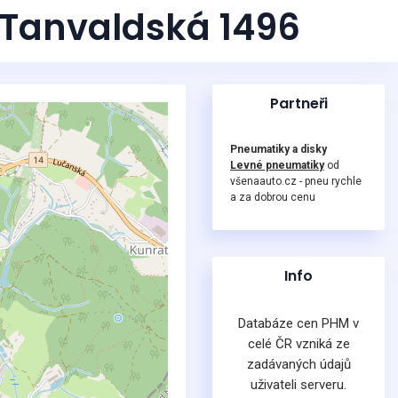
- Tanvaldská 1496
Partneři
Pneumatiky a disky
Levné pneumatiky
od
všenaauto.cz - pneu rychle
a za dobrou cenu
Info
Databáze cen PHM v
celé ČR vzniká ze
zadávaných údajů
uživateli serveru.