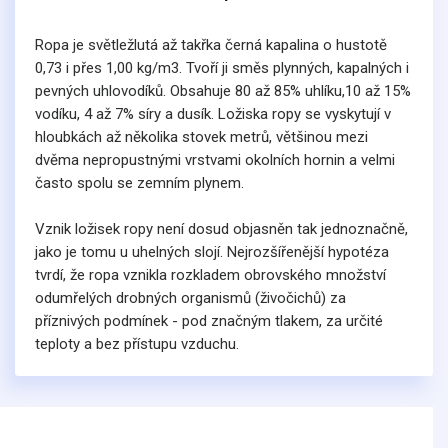
Ropa je světležlutá až takřka černá kapalina o hustotě
0,73 i přes 1,00 kg/m3. Tvoří ji směs plynných, kapalných i
pevných uhlovodíků. Obsahuje 80 až 85% uhlíku,10 až 15%
vodíku, 4 až 7% síry a dusík. Ložiska ropy se vyskytují v
hloubkách až několika stovek metrů, většinou mezi
dvěma nepropustnými vrstvami okolních hornin a velmi
často spolu se zemním plynem.
Vznik ložisek ropy není dosud objasněn tak jednoznačně,
jako je tomu u uhelných slojí. Nejrozšířenější hypotéza
tvrdí, že ropa vznikla rozkladem obrovského množství
odumřelých drobných organismů (živočichů) za
příznivých podmínek - pod značným tlakem, za určité
teploty a bez přístupu vzduchu.