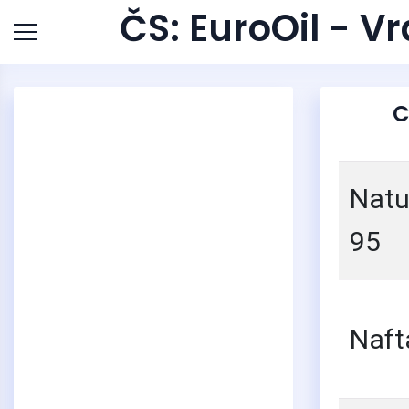
ČS: EuroOil - V
C
4
Natu
95
Naft
3