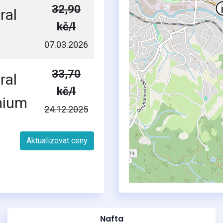
32,90
ral
kč/l
07.03.2026
33,70
ral
kč/l
mium
24.12.2025
Aktualizovat ceny
Nafta