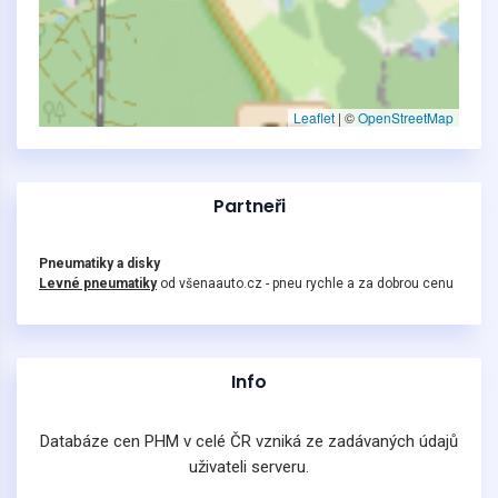
Leaflet
|
©
OpenStreetMap
Partneři
Pneumatiky a disky
Levné pneumatiky
od všenaauto.cz - pneu rychle a za dobrou cenu
Info
Databáze cen PHM v celé ČR vzniká ze zadávaných údajů
uživateli serveru.