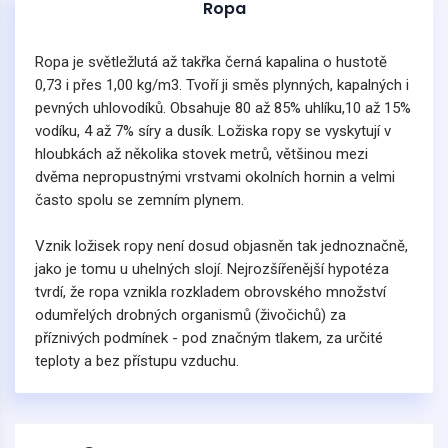
Ropa
Ropa je světležlutá až takřka černá kapalina o hustotě
0,73 i přes 1,00 kg/m3. Tvoří ji směs plynných, kapalných i
pevných uhlovodíků. Obsahuje 80 až 85% uhlíku,10 až 15%
vodíku, 4 až 7% síry a dusík. Ložiska ropy se vyskytují v
hloubkách až několika stovek metrů, většinou mezi
dvěma nepropustnými vrstvami okolních hornin a velmi
často spolu se zemním plynem.
Vznik ložisek ropy není dosud objasněn tak jednoznačně,
jako je tomu u uhelných slojí. Nejrozšířenější hypotéza
tvrdí, že ropa vznikla rozkladem obrovského množství
odumřelých drobných organismů (živočichů) za
příznivých podmínek - pod značným tlakem, za určité
teploty a bez přístupu vzduchu.