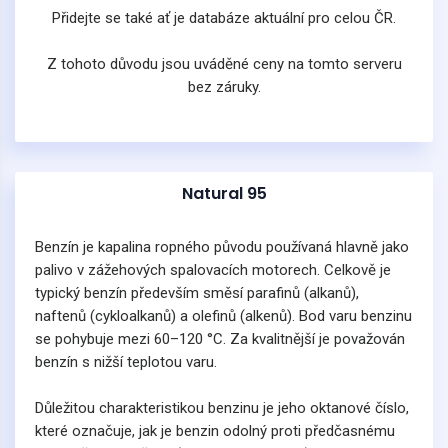
Přidejte se také ať je databáze aktuální pro celou ČR.
Z tohoto důvodu jsou uváděné ceny na tomto serveru
bez záruky.
Natural 95
Benzín je kapalina ropného původu používaná hlavně jako
palivo v zážehových spalovacích motorech. Celkově je
typický benzín především směsí parafinů (alkanů),
naftenů (cykloalkanů) a olefinů (alkenů). Bod varu benzinu
se pohybuje mezi 60–120 °C. Za kvalitnější je považován
benzín s nižší teplotou varu.
Důležitou charakteristikou benzinu je jeho oktanové číslo,
které označuje, jak je benzin odolný proti předčasnému