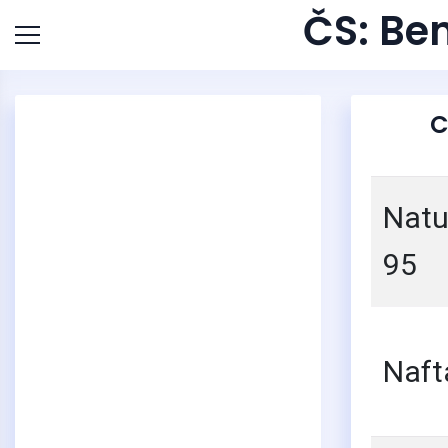
ČS: Be
C
Natu
95
Naft