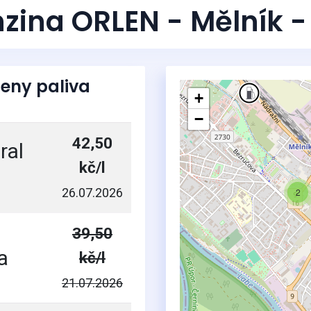
nzina ORLEN - Mělník -
eny paliva
+
−
42,50
ral
kč/l
26.07.2026
2
39,50
a
kč/l
21.07.2026