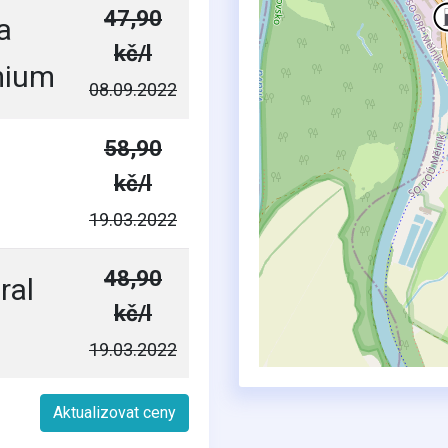
47,90
a
kč/l
mium
08.09.2022
58,90
kč/l
19.03.2022
48,90
ral
kč/l
19.03.2022
Aktualizovat ceny