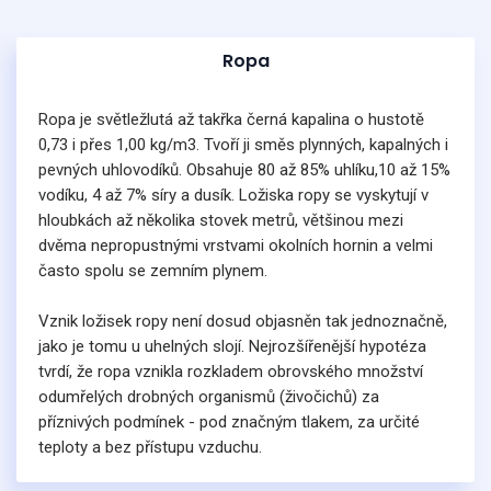
Ropa
Ropa je světležlutá až takřka černá kapalina o hustotě
0,73 i přes 1,00 kg/m3. Tvoří ji směs plynných, kapalných i
pevných uhlovodíků. Obsahuje 80 až 85% uhlíku,10 až 15%
vodíku, 4 až 7% síry a dusík. Ložiska ropy se vyskytují v
hloubkách až několika stovek metrů, většinou mezi
dvěma nepropustnými vrstvami okolních hornin a velmi
často spolu se zemním plynem.
Vznik ložisek ropy není dosud objasněn tak jednoznačně,
jako je tomu u uhelných slojí. Nejrozšířenější hypotéza
tvrdí, že ropa vznikla rozkladem obrovského množství
odumřelých drobných organismů (živočichů) za
příznivých podmínek - pod značným tlakem, za určité
teploty a bez přístupu vzduchu.