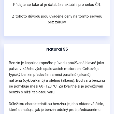
Přidejte se také ať je databáze aktuální pro celou ČR.
Z tohoto důvodu jsou uváděné ceny na tomto serveru
bez záruky.
Natural 95
Benzín je kapalina ropného původu používaná hlavně jako
palivo v zážehových spalovacích motorech. Celkově je
typický benzín především směsí parafinů (alkanů),
naftenů (cykloalkanů) a olefinů (alkenů). Bod varu benzinu
se pohybuje mezi 60–120 °C. Za kvalitnější je považován
benzín s nižší teplotou varu.
Důležitou charakteristikou benzinu je jeho oktanové číslo,
které označuje, jak je benzin odolný proti předčasnému