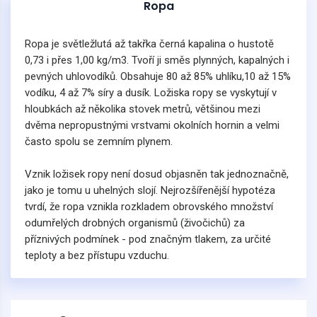
Ropa
Ropa je světležlutá až takřka černá kapalina o hustotě
0,73 i přes 1,00 kg/m3. Tvoří ji směs plynných, kapalných i
pevných uhlovodíků. Obsahuje 80 až 85% uhlíku,10 až 15%
vodíku, 4 až 7% síry a dusík. Ložiska ropy se vyskytují v
hloubkách až několika stovek metrů, většinou mezi
dvěma nepropustnými vrstvami okolních hornin a velmi
často spolu se zemním plynem.
Vznik ložisek ropy není dosud objasněn tak jednoznačně,
jako je tomu u uhelných slojí. Nejrozšířenější hypotéza
tvrdí, že ropa vznikla rozkladem obrovského množství
odumřelých drobných organismů (živočichů) za
příznivých podmínek - pod značným tlakem, za určité
teploty a bez přístupu vzduchu.