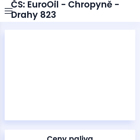
ČS: EuroOil - Chropyně -
Drahy 823
Ceny paliva