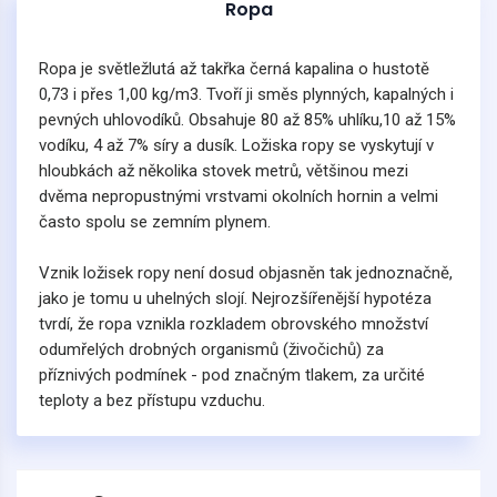
Ropa
Ropa je světležlutá až takřka černá kapalina o hustotě
0,73 i přes 1,00 kg/m3. Tvoří ji směs plynných, kapalných i
pevných uhlovodíků. Obsahuje 80 až 85% uhlíku,10 až 15%
vodíku, 4 až 7% síry a dusík. Ložiska ropy se vyskytují v
hloubkách až několika stovek metrů, většinou mezi
dvěma nepropustnými vrstvami okolních hornin a velmi
často spolu se zemním plynem.
Vznik ložisek ropy není dosud objasněn tak jednoznačně,
jako je tomu u uhelných slojí. Nejrozšířenější hypotéza
tvrdí, že ropa vznikla rozkladem obrovského množství
odumřelých drobných organismů (živočichů) za
příznivých podmínek - pod značným tlakem, za určité
teploty a bez přístupu vzduchu.