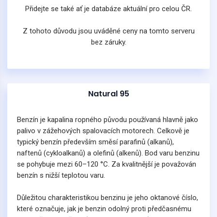
Přidejte se také ať je databáze aktuální pro celou ČR.
Z tohoto důvodu jsou uváděné ceny na tomto serveru
bez záruky.
Natural 95
Benzín je kapalina ropného původu používaná hlavně jako
palivo v zážehových spalovacích motorech. Celkově je
typický benzín především směsí parafinů (alkanů),
naftenů (cykloalkanů) a olefinů (alkenů). Bod varu benzinu
se pohybuje mezi 60–120 °C. Za kvalitnější je považován
benzín s nižší teplotou varu.
Důležitou charakteristikou benzinu je jeho oktanové číslo,
které označuje, jak je benzin odolný proti předčasnému