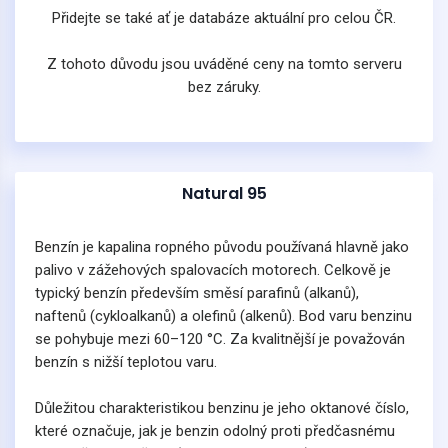
Přidejte se také ať je databáze aktuální pro celou ČR.
Z tohoto důvodu jsou uváděné ceny na tomto serveru
bez záruky.
Natural 95
Benzín je kapalina ropného původu používaná hlavně jako
palivo v zážehových spalovacích motorech. Celkově je
typický benzín především směsí parafinů (alkanů),
naftenů (cykloalkanů) a olefinů (alkenů). Bod varu benzinu
se pohybuje mezi 60–120 °C. Za kvalitnější je považován
benzín s nižší teplotou varu.
Důležitou charakteristikou benzinu je jeho oktanové číslo,
které označuje, jak je benzin odolný proti předčasnému