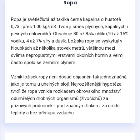
Ropa
Ropa je světležlutá až takřka černá kapalina o hustotě
0,73 i přes 1,00 kg/m3. Tvoří ji směs plynných, kapalných i
pevných uhlovodíků. Obsahuje 80 až 85% uhlíku,10 až 15%
vodíku, 4 až 7% síry a dusík. Ložiska ropy se vyskytují v
hloubkách až několika stovek metrů, většinou mezi
dvěma nepropustnými vrstvami okolních hornin a velmi
často spolu se zemním plynem.
Vznik ložisek ropy není dosud objasněn tak jednoznačně,
jako je tomu u uhelných slojí. Nejrozšířenější hypotéza
tvrdí, že ropa vznikla rozkladem obrovského množství
odumřelých drobných organismů (živočichů) za
příznivých podmínek - pod značným tlakem, za určité
teploty a bez přístupu vzduchu.