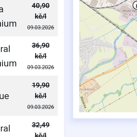
40,90
a
kč/l
mium
09.03.2026
36,90
ral
kč/l
mium
09.03.2026
19,90
ue
kč/l
09.03.2026
32,49
ral
kč/l