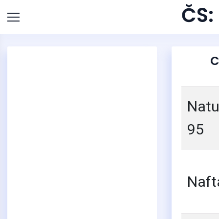
ČS:
C
Natu
95
Naft