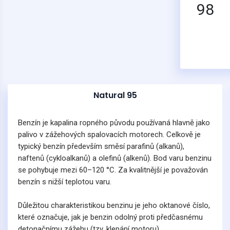
98
Natural 95
Benzín je kapalina ropného původu používaná hlavně jako
palivo v zážehových spalovacích motorech. Celkově je
typický benzín především směsí parafinů (alkanů),
naftenů (cykloalkanů) a olefinů (alkenů). Bod varu benzinu
se pohybuje mezi 60–120 °C. Za kvalitnější je považován
benzín s nižší teplotou varu.
Důležitou charakteristikou benzinu je jeho oktanové číslo,
které označuje, jak je benzin odolný proti předčasnému
detonačnímu zážehu (tzv. klepání motoru).