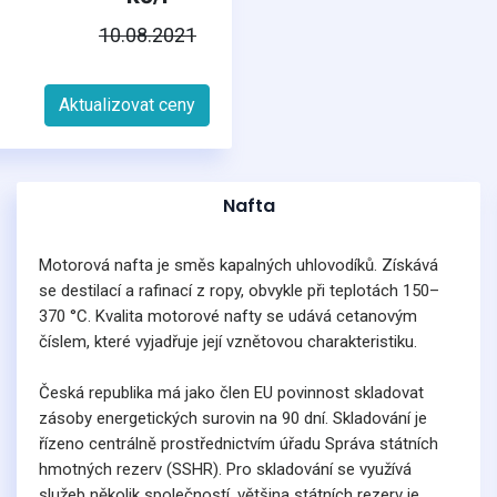
10.08.2021
Aktualizovat ceny
Nafta
Motorová nafta je směs kapalných uhlovodíků. Získává
se destilací a rafinací z ropy, obvykle při teplotách 150–
370 °C. Kvalita motorové nafty se udává cetanovým
číslem, které vyjadřuje její vznětovou charakteristiku.
Česká republika má jako člen EU povinnost skladovat
zásoby energetických surovin na 90 dní. Skladování je
řízeno centrálně prostřednictvím úřadu Správa státních
hmotných rezerv (SSHR). Pro skladování se využívá
služeb několik společností, většina státních rezerv je