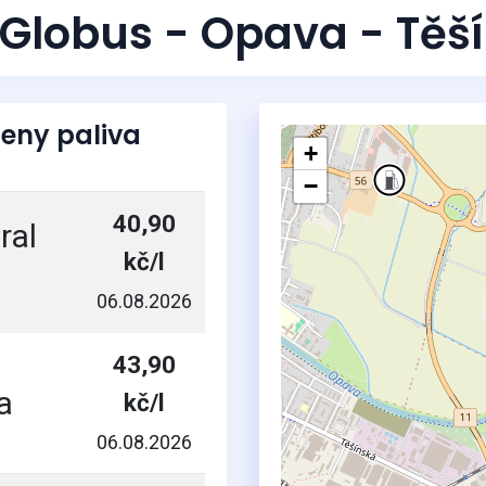
 Globus - Opava - Těš
eny paliva
+
−
40,90
ral
kč/l
06.08.2026
43,90
5
a
kč/l
06.08.2026