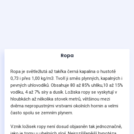
Ropa
Ropa je světležlutá až takřka černá kapalina o hustotě
0,73 i přes 1,00 kg/m3. Tvoří ji směs plynných, kapalných i
pevných uhlovodíků. Obsahuje 80 až 85% uhlíku,10 až 15%
vodíku, 4 až 7% síry a dusík. Ložiska ropy se vyskytují v
hloubkách až několika stovek metrů, většinou mezi
dvěma nepropustnými vrstvami okolních hornin a velmi
často spolu se zemním plynem.
Vznik ložisek ropy není dosud objasněn tak jednoznačně,
jako je tomu u uhelných slojí. Nejrozšířenější hypotéza