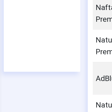
Naft
Pre
Natu
Pre
AdBl
Natu