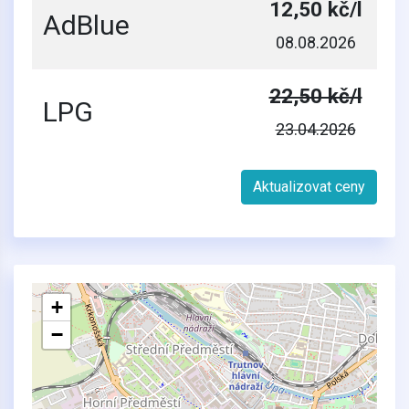
12,50 kč/l
AdBlue
08.08.2026
22,50 kč/l
LPG
23.04.2026
Aktualizovat ceny
+
−
2