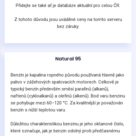
Přidejte se také ať je databáze aktuální pro celou ČR.
Z tohoto důvodu jsou uváděné ceny na tomto serveru
bez záruky.
Natural 95
Benzín je kapalina ropného původu používaná hlavně jako
palivo v zážehových spalovacích motorech. Celkově je
typický benzín především směsí parafinů (alkanů),
naftenů (cykloalkanů) a olefinů (alkenů). Bod varu benzinu
se pohybuje mezi 60–120 °C. Za kvalitnější je považován
benzín s nižší teplotou varu.
Důležitou charakteristikou benzinu je jeho oktanové číslo,
které označuje, jak je benzin odolný proti předčasnému