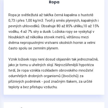
Ropa
Ropa je světležlutá až takřka černá kapalina o hustotě
0,73 i přes 1,00 kg/m3. Tvoří ji směs plynných, kapalných i
pevných uhlovodíků. Obsahuje 80 až 85% uhlíku,10 až 15%
vodíku, 4 až 7% síry a dusík. Ložiska ropy se vyskytují v
hloubkách až několika stovek metrů, většinou mezi
dvěma nepropustnými vrstvami okolních hornin a velmi
často spolu se zemním plynem.
Vznik ložisek ropy není dosud objasněn tak jednoznačně,
jako je tomu u uhelných slojí. Nejrozšířenější hypotéza
tvrdí, že ropa vznikla rozkladem obrovského množství
odumřelých drobných organismů (živočichů) za
příznivých podmínek - pod značným tlakem, za určité
teploty a bez přístupu vzduchu.