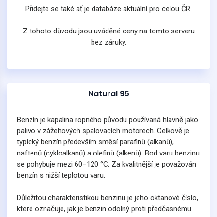
Přidejte se také ať je databáze aktuální pro celou ČR.
Z tohoto důvodu jsou uváděné ceny na tomto serveru
bez záruky.
Natural 95
Benzín je kapalina ropného původu používaná hlavně jako
palivo v zážehových spalovacích motorech. Celkově je
typický benzín především směsí parafinů (alkanů),
naftenů (cykloalkanů) a olefinů (alkenů). Bod varu benzinu
se pohybuje mezi 60–120 °C. Za kvalitnější je považován
benzín s nižší teplotou varu.
Důležitou charakteristikou benzinu je jeho oktanové číslo,
které označuje, jak je benzin odolný proti předčasnému