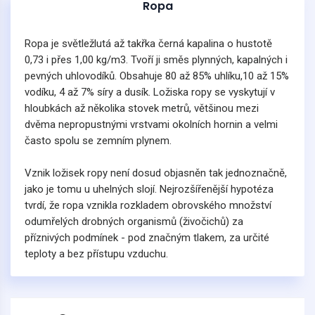
Ropa
Ropa je světležlutá až takřka černá kapalina o hustotě
0,73 i přes 1,00 kg/m3. Tvoří ji směs plynných, kapalných i
pevných uhlovodíků. Obsahuje 80 až 85% uhlíku,10 až 15%
vodíku, 4 až 7% síry a dusík. Ložiska ropy se vyskytují v
hloubkách až několika stovek metrů, většinou mezi
dvěma nepropustnými vrstvami okolních hornin a velmi
často spolu se zemním plynem.
Vznik ložisek ropy není dosud objasněn tak jednoznačně,
jako je tomu u uhelných slojí. Nejrozšířenější hypotéza
tvrdí, že ropa vznikla rozkladem obrovského množství
odumřelých drobných organismů (živočichů) za
příznivých podmínek - pod značným tlakem, za určité
teploty a bez přístupu vzduchu.