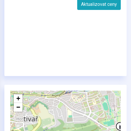
Aktualizovat ceny
+
−