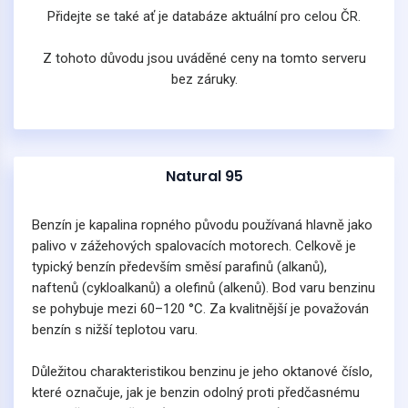
Přidejte se také ať je databáze aktuální pro celou ČR.
Z tohoto důvodu jsou uváděné ceny na tomto serveru
bez záruky.
Natural 95
Benzín je kapalina ropného původu používaná hlavně jako
palivo v zážehových spalovacích motorech. Celkově je
typický benzín především směsí parafinů (alkanů),
naftenů (cykloalkanů) a olefinů (alkenů). Bod varu benzinu
se pohybuje mezi 60–120 °C. Za kvalitnější je považován
benzín s nižší teplotou varu.
Důležitou charakteristikou benzinu je jeho oktanové číslo,
které označuje, jak je benzin odolný proti předčasnému