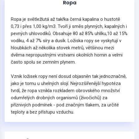
Ropa
Ropa je světležlutá až takřka černá kapalina o hustotě
0,73 i přes 1,00 kg/m3. Tvoří ji směs plynných, kapalných i
pevných uhlovodíků. Obsahuje 80 až 85% uhlíku,10 až 15%
vodíku, 4 až 7% síry a dusík. Ložiska ropy se vyskytují v
hloubkách až několika stovek metrů, většinou mezi
dvěma nepropustnými vrstvami okolních hornin a velmi
často spolu se zemním plynem.
Vznik ložisek ropy není dosud objasněn tak jednoznačně,
jako je tomu u uhelných slojí. Nejrozšířenější hypotéza
tvrdí, že ropa vznikla rozkladem obrovského množství
odumřelých drobných organismů (živočichů) za
příznivých podmínek - pod značným tlakem, za určité
teploty a bez přístupu vzduchu.