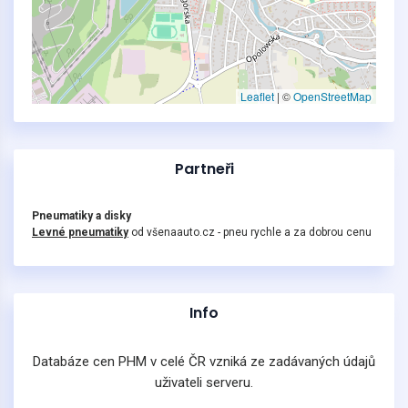
Leaflet
|
©
OpenStreetMap
Partneři
Pneumatiky a disky
Levné pneumatiky
od všenaauto.cz - pneu rychle a za dobrou cenu
Info
Databáze cen PHM v celé ČR vzniká ze zadávaných údajů
uživateli serveru.