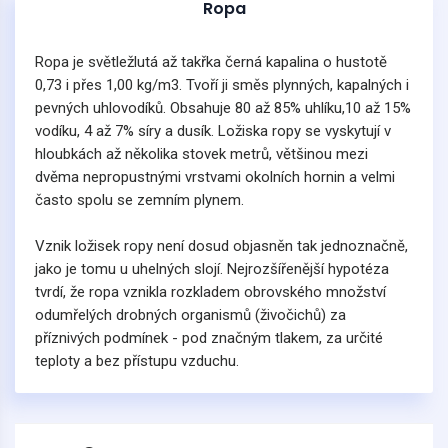
Ropa
Ropa je světležlutá až takřka černá kapalina o hustotě
0,73 i přes 1,00 kg/m3. Tvoří ji směs plynných, kapalných i
pevných uhlovodíků. Obsahuje 80 až 85% uhlíku,10 až 15%
vodíku, 4 až 7% síry a dusík. Ložiska ropy se vyskytují v
hloubkách až několika stovek metrů, většinou mezi
dvěma nepropustnými vrstvami okolních hornin a velmi
často spolu se zemním plynem.
Vznik ložisek ropy není dosud objasněn tak jednoznačně,
jako je tomu u uhelných slojí. Nejrozšířenější hypotéza
tvrdí, že ropa vznikla rozkladem obrovského množství
odumřelých drobných organismů (živočichů) za
příznivých podmínek - pod značným tlakem, za určité
teploty a bez přístupu vzduchu.