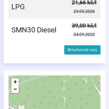
21,66 kč/l
LPG
25.05.2026
39,00 kč/l
SMN30 Diesel
04.09.2022
Aktualizovat ceny
+
−