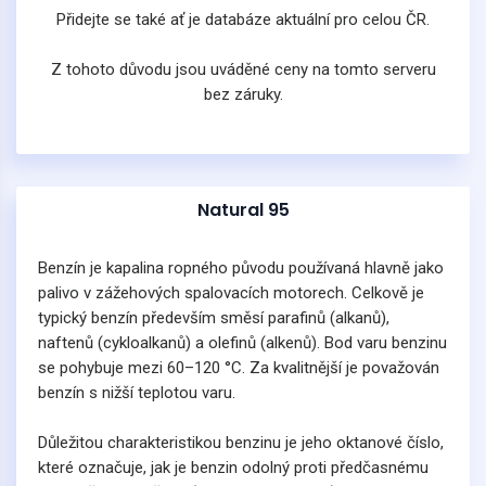
Přidejte se také ať je databáze aktuální pro celou ČR.
Z tohoto důvodu jsou uváděné ceny na tomto serveru
bez záruky.
Natural 95
Benzín je kapalina ropného původu používaná hlavně jako
palivo v zážehových spalovacích motorech. Celkově je
typický benzín především směsí parafinů (alkanů),
naftenů (cykloalkanů) a olefinů (alkenů). Bod varu benzinu
se pohybuje mezi 60–120 °C. Za kvalitnější je považován
benzín s nižší teplotou varu.
Důležitou charakteristikou benzinu je jeho oktanové číslo,
které označuje, jak je benzin odolný proti předčasnému