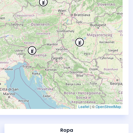
Leaflet
|
©
OpenStreetMap
Ropa