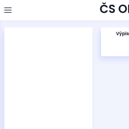
ČS O
Výpis