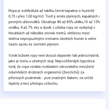
Ropa je světležlutá až takřka černá kapalina o hustotě
0,73 i přes 1,00 kg/m3. Tvoří ji směs plynných, kapalných i
pevných uhlovodíků. Obsahuje 80 až 85% uhlíku,10 až 15%
vodíku, 4 až 7% síry a dusík. Ložiska ropy se vyskytují v
hloubkách až několika stovek metrů, většinou mezi
dvěma nepropustnými vrstvami okolních hornin a velmi
často spolu se zemním plynem.
Vznik ložisek ropy není dosud objasněn tak jednoznačně,
jako je tomu u uhelných slojí. Nejrozšířenější hypotéza
tvrdí, že ropa vznikla rozkladem obrovského množství
odumřelých drobných organismů (živočichů) za
příznivých podmínek - pod značným tlakem, za určité
teploty a bez přístupu vzduchu.