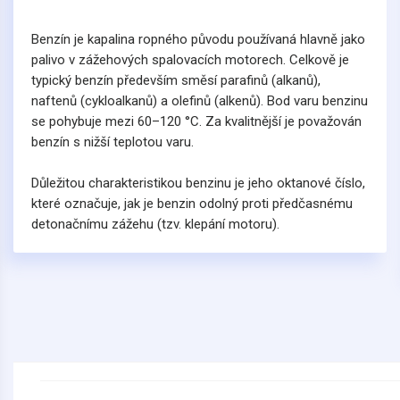
Benzín je kapalina ropného původu používaná hlavně jako
palivo v zážehových spalovacích motorech. Celkově je
typický benzín především směsí parafinů (alkanů),
naftenů (cykloalkanů) a olefinů (alkenů). Bod varu benzinu
se pohybuje mezi 60–120 °C. Za kvalitnější je považován
benzín s nižší teplotou varu.
Důležitou charakteristikou benzinu je jeho oktanové číslo,
které označuje, jak je benzin odolný proti předčasnému
detonačnímu zážehu (tzv. klepání motoru).