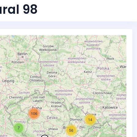
ral 98
106
14
7
56