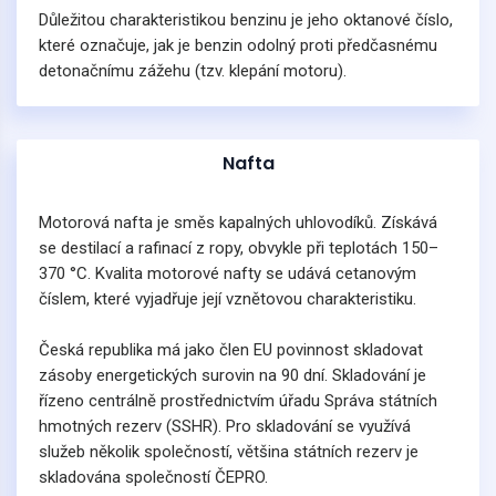
Důležitou charakteristikou benzinu je jeho oktanové číslo,
které označuje, jak je benzin odolný proti předčasnému
detonačnímu zážehu (tzv. klepání motoru).
Nafta
Motorová nafta je směs kapalných uhlovodíků. Získává
se destilací a rafinací z ropy, obvykle při teplotách 150–
370 °C. Kvalita motorové nafty se udává cetanovým
číslem, které vyjadřuje její vznětovou charakteristiku.
Česká republika má jako člen EU povinnost skladovat
zásoby energetických surovin na 90 dní. Skladování je
řízeno centrálně prostřednictvím úřadu Správa státních
hmotných rezerv (SSHR). Pro skladování se využívá
služeb několik společností, většina státních rezerv je
skladována společností ČEPRO.