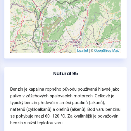
Leaflet
|
©
OpenStreetMap
Natural 95
Benzín je kapalina ropného původu používaná hlavně jako
palivo v zážehových spalovacích motorech. Celkově je
typický benzín především směsí parafinů (alkanů),
naftenů (cykloalkanů) a olefinů (alkenů). Bod varu benzinu
se pohybuje mezi 60–120 °C. Za kvalitnější je považován
benzín s nižší teplotou varu.