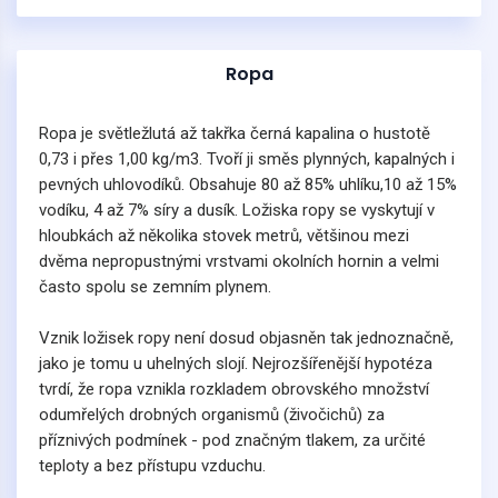
Ropa
Ropa je světležlutá až takřka černá kapalina o hustotě
0,73 i přes 1,00 kg/m3. Tvoří ji směs plynných, kapalných i
pevných uhlovodíků. Obsahuje 80 až 85% uhlíku,10 až 15%
vodíku, 4 až 7% síry a dusík. Ložiska ropy se vyskytují v
hloubkách až několika stovek metrů, většinou mezi
dvěma nepropustnými vrstvami okolních hornin a velmi
často spolu se zemním plynem.
Vznik ložisek ropy není dosud objasněn tak jednoznačně,
jako je tomu u uhelných slojí. Nejrozšířenější hypotéza
tvrdí, že ropa vznikla rozkladem obrovského množství
odumřelých drobných organismů (živočichů) za
příznivých podmínek - pod značným tlakem, za určité
teploty a bez přístupu vzduchu.