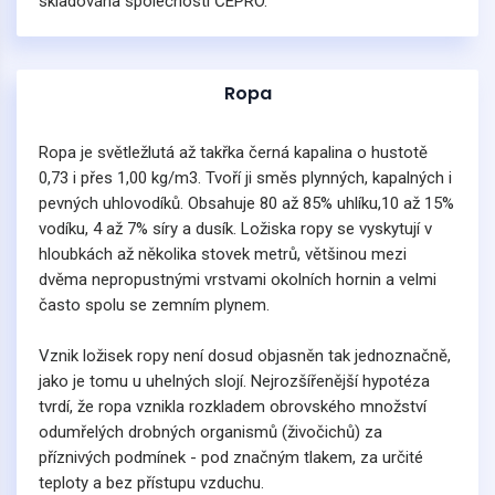
skladována společností ČEPRO.
Ropa
Ropa je světležlutá až takřka černá kapalina o hustotě
0,73 i přes 1,00 kg/m3. Tvoří ji směs plynných, kapalných i
pevných uhlovodíků. Obsahuje 80 až 85% uhlíku,10 až 15%
vodíku, 4 až 7% síry a dusík. Ložiska ropy se vyskytují v
hloubkách až několika stovek metrů, většinou mezi
dvěma nepropustnými vrstvami okolních hornin a velmi
často spolu se zemním plynem.
Vznik ložisek ropy není dosud objasněn tak jednoznačně,
jako je tomu u uhelných slojí. Nejrozšířenější hypotéza
tvrdí, že ropa vznikla rozkladem obrovského množství
odumřelých drobných organismů (živočichů) za
příznivých podmínek - pod značným tlakem, za určité
teploty a bez přístupu vzduchu.