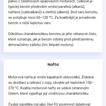
palivo v zážehových spalovacích motorech. Celkově je
typický benzín především směsí parafinů (alkanů),
naftenů (cykloalkanů) a olefinů (alkenů). Bod varu benzinu
se pohybuje mezi 60–120 °C. Za kvalitnější je považován
benzín s nižší teplotou varu.
Důležitou charakteristikou benzinu je jeho oktanové číslo,
které označuje, jak je benzin odolný proti předčasnému
detonačnímu zážehu (tzv. klepání motoru).
Nafta
Motorová nafta je směs kapalných uhlovodíků. Získává
se destilací a rafinací z ropy, obvykle při teplotách 150–
370 °C. Kvalita motorové nafty se udává cetanovým
číslem, které vyjadřuje její vznětovou charakteristiku.
Česká republika má jako člen EU povinnost skladovat