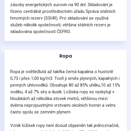
zásoby energetických surovin na 90 dní. Skladování je
řízeno centrálně prostřednictvím úřadu Správa státních
hmotných rezerv (SSHR). Pro skladování se využívá
služeb několik společností, většina státních rezerv je
skladována společností ČEPRO.
Ropa
Ropa je světležlutá až takřka černá kapalina o hustotě
0,73 i přes 1,00 kg/m3. Tvoří ji směs plynných, kapalných i
pevných uhlovodíků. Obsahuje 80 až 85% uhlíku,10 až 15%
vodíku, 4 až 7% síry a dusík. Ložiska ropy se vyskytují v
hloubkách až několika stovek metrů, většinou mezi
dvěma nepropustnými vrstvami okolních hornin a velmi
často spolu se zemním plynem.
Vznik ložisek ropy není dosud objasněn tak jednoznačně,