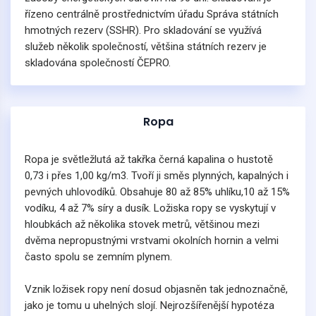
řízeno centrálně prostřednictvím úřadu Správa státních
hmotných rezerv (SSHR). Pro skladování se využívá
služeb několik společností, většina státních rezerv je
skladována společností ČEPRO.
Ropa
Ropa je světležlutá až takřka černá kapalina o hustotě
0,73 i přes 1,00 kg/m3. Tvoří ji směs plynných, kapalných i
pevných uhlovodíků. Obsahuje 80 až 85% uhlíku,10 až 15%
vodíku, 4 až 7% síry a dusík. Ložiska ropy se vyskytují v
hloubkách až několika stovek metrů, většinou mezi
dvěma nepropustnými vrstvami okolních hornin a velmi
často spolu se zemním plynem.
Vznik ložisek ropy není dosud objasněn tak jednoznačně,
jako je tomu u uhelných slojí. Nejrozšířenější hypotéza