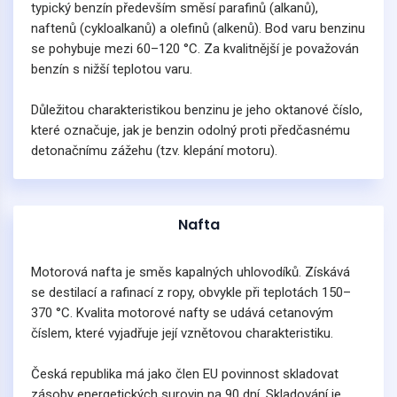
typický benzín především směsí parafinů (alkanů),
naftenů (cykloalkanů) a olefinů (alkenů). Bod varu benzinu
se pohybuje mezi 60–120 °C. Za kvalitnější je považován
benzín s nižší teplotou varu.
Důležitou charakteristikou benzinu je jeho oktanové číslo,
které označuje, jak je benzin odolný proti předčasnému
detonačnímu zážehu (tzv. klepání motoru).
Nafta
Motorová nafta je směs kapalných uhlovodíků. Získává
se destilací a rafinací z ropy, obvykle při teplotách 150–
370 °C. Kvalita motorové nafty se udává cetanovým
číslem, které vyjadřuje její vznětovou charakteristiku.
Česká republika má jako člen EU povinnost skladovat
zásoby energetických surovin na 90 dní. Skladování je