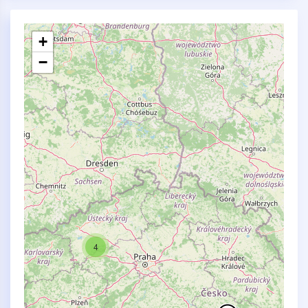
+
−
4