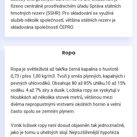
řízeno centrálně prostřednictvím úřadu Správa státních
hmotných rezerv (SSHR). Pro skladování se využívá
služeb několik společností, většina státních rezerv je
skladována společností ČEPRO.
Ropa
Ropa je světležlutá až takřka černá kapalina o hustotě
0,73 i přes 1,00 kg/m3. Tvoří ji směs plynných, kapalných i
pevných uhlovodíků. Obsahuje 80 až 85% uhlíku,10 až 15%
vodíku, 4 až 7% síry a dusík. Ložiska ropy se vyskytují v
hloubkách až několika stovek metrů, většinou mezi
dvěma nepropustnými vrstvami okolních hornin a velmi
často spolu se zemním plynem.
Vznik ložisek ropy není dosud objasněn tak jednoznačně,
jako je tomu u uhelných slojí. Nejrozšířenější hypotéza