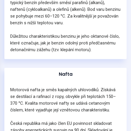
typický benzín především směsí parafinů (alkanů),
naftenů (cykloalkanů) a olefinů (alkenů). Bod varu benzinu
se pohybuje mezi 60–120 °C. Za kvalitnější je považován
benzín s nižší teplotou varu.
Důležitou charakteristikou benzinu je jeho oktanové číslo,
které označuje, jak je benzin odolný proti předčasnému
detonačnímu zážehu (tzv. klepání motoru).
Nafta
Motorová nafta je směs kapalných uhlovodíků. Získává
se destilací a rafinací z ropy, obvykle při teplotách 150–
370 °C. Kvalita motorové nafty se udává cetanovým
číslem, které vyjadřuje její vznětovou charakteristiku.
Česká republika má jako člen EU povinnost skladovat
zásoby energetických surovin na 90 dní. Skladování je