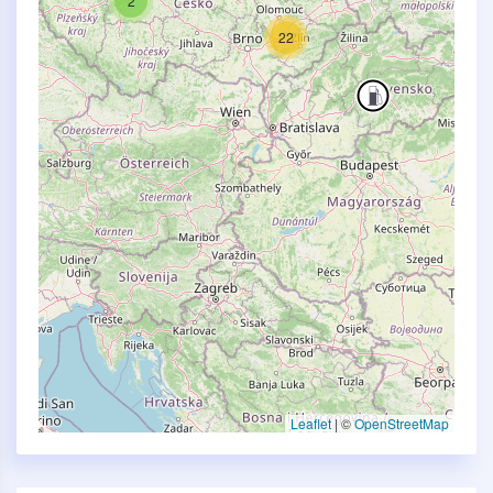
2
22
Leaflet
|
©
OpenStreetMap