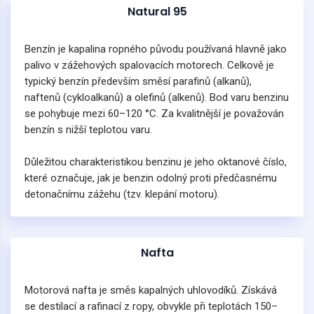
Natural 95
Benzín je kapalina ropného původu používaná hlavně jako
palivo v zážehových spalovacích motorech. Celkově je
typický benzín především směsí parafinů (alkanů),
naftenů (cykloalkanů) a olefinů (alkenů). Bod varu benzinu
se pohybuje mezi 60–120 °C. Za kvalitnější je považován
benzín s nižší teplotou varu.
Důležitou charakteristikou benzinu je jeho oktanové číslo,
které označuje, jak je benzin odolný proti předčasnému
detonačnímu zážehu (tzv. klepání motoru).
Nafta
Motorová nafta je směs kapalných uhlovodíků. Získává
se destilací a rafinací z ropy, obvykle při teplotách 150–