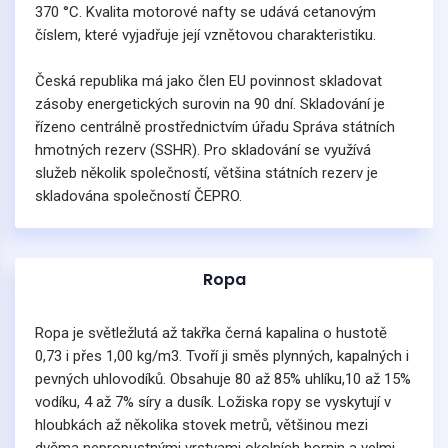
370 °C. Kvalita motorové nafty se udává cetanovým
číslem, které vyjadřuje její vznětovou charakteristiku.
Česká republika má jako člen EU povinnost skladovat
zásoby energetických surovin na 90 dní. Skladování je
řízeno centrálně prostřednictvím úřadu Správa státních
hmotných rezerv (SSHR). Pro skladování se využívá
služeb několik společností, většina státních rezerv je
skladována společností ČEPRO.
Ropa
Ropa je světležlutá až takřka černá kapalina o hustotě
0,73 i přes 1,00 kg/m3. Tvoří ji směs plynných, kapalných i
pevných uhlovodíků. Obsahuje 80 až 85% uhlíku,10 až 15%
vodíku, 4 až 7% síry a dusík. Ložiska ropy se vyskytují v
hloubkách až několika stovek metrů, většinou mezi