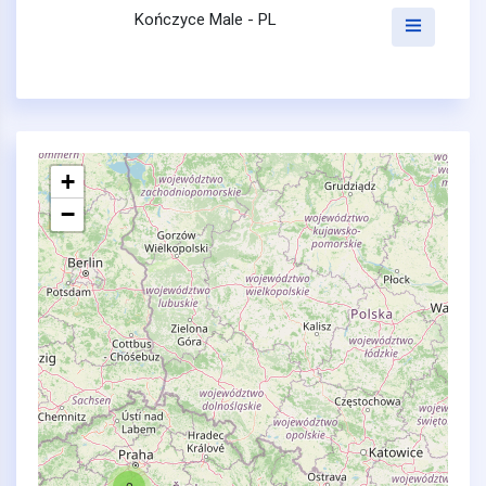
Kończyce Male - PL
+
−