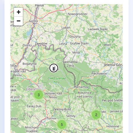
+
−
3
2
5