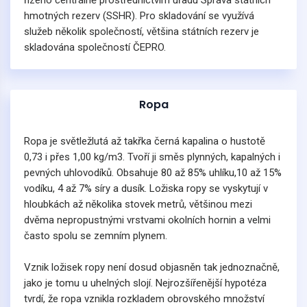
řízeno centrálně prostřednictvím úřadu Správa státních
hmotných rezerv (SSHR). Pro skladování se využívá
služeb několik společností, většina státních rezerv je
skladována společností ČEPRO.
Ropa
Ropa je světležlutá až takřka černá kapalina o hustotě
0,73 i přes 1,00 kg/m3. Tvoří ji směs plynných, kapalných i
pevných uhlovodíků. Obsahuje 80 až 85% uhlíku,10 až 15%
vodíku, 4 až 7% síry a dusík. Ložiska ropy se vyskytují v
hloubkách až několika stovek metrů, většinou mezi
dvěma nepropustnými vrstvami okolních hornin a velmi
často spolu se zemním plynem.
Vznik ložisek ropy není dosud objasněn tak jednoznačně,
jako je tomu u uhelných slojí. Nejrozšířenější hypotéza
tvrdí, že ropa vznikla rozkladem obrovského množství