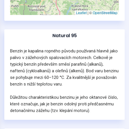
Leaflet
|
©
OpenStreetMap
Natural 95
Benzín je kapalina ropného původu používaná hlavně jako
palivo v zážehových spalovacích motorech. Celkově je
typický benzín především směsí parafinů (alkanů),
naftenů (cykloalkanů) a olefinů (alkenů). Bod varu benzinu
se pohybuje mezi 60–120 °C. Za kvalitnější je považován
benzín s nižší teplotou varu.
Důležitou charakteristikou benzinu je jeho oktanové číslo,
které označuje, jak je benzin odolný proti předčasnému
detonačnímu zážehu (tzv. klepání motoru).