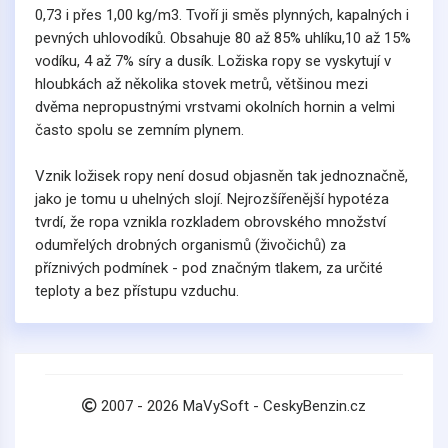
0,73 i přes 1,00 kg/m3. Tvoří ji směs plynných, kapalných i
pevných uhlovodíků. Obsahuje 80 až 85% uhlíku,10 až 15%
vodíku, 4 až 7% síry a dusík. Ložiska ropy se vyskytují v
hloubkách až několika stovek metrů, většinou mezi
dvěma nepropustnými vrstvami okolních hornin a velmi
často spolu se zemním plynem.
Vznik ložisek ropy není dosud objasněn tak jednoznačně,
jako je tomu u uhelných slojí. Nejrozšířenější hypotéza
tvrdí, že ropa vznikla rozkladem obrovského množství
odumřelých drobných organismů (živočichů) za
příznivých podmínek - pod značným tlakem, za určité
teploty a bez přístupu vzduchu.
2007 -
2026
MaVySoft - CeskyBenzin.cz