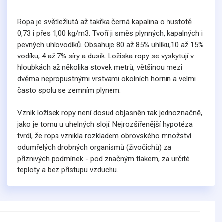
Ropa je světležlutá až takřka černá kapalina o hustotě
0,73 i přes 1,00 kg/m3. Tvoří ji směs plynných, kapalných i
pevných uhlovodíků. Obsahuje 80 až 85% uhlíku,10 až 15%
vodíku, 4 až 7% síry a dusík. Ložiska ropy se vyskytují v
hloubkách až několika stovek metrů, většinou mezi
dvěma nepropustnými vrstvami okolních hornin a velmi
často spolu se zemním plynem.
Vznik ložisek ropy není dosud objasněn tak jednoznačně,
jako je tomu u uhelných slojí. Nejrozšířenější hypotéza
tvrdí, že ropa vznikla rozkladem obrovského množství
odumřelých drobných organismů (živočichů) za
příznivých podmínek - pod značným tlakem, za určité
teploty a bez přístupu vzduchu.