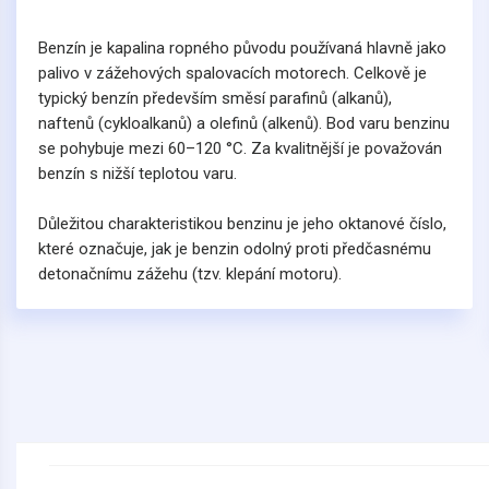
Benzín je kapalina ropného původu používaná hlavně jako
palivo v zážehových spalovacích motorech. Celkově je
typický benzín především směsí parafinů (alkanů),
naftenů (cykloalkanů) a olefinů (alkenů). Bod varu benzinu
se pohybuje mezi 60–120 °C. Za kvalitnější je považován
benzín s nižší teplotou varu.
Důležitou charakteristikou benzinu je jeho oktanové číslo,
které označuje, jak je benzin odolný proti předčasnému
detonačnímu zážehu (tzv. klepání motoru).