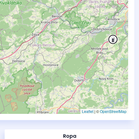
Leaflet
|
©
OpenStreetMap
Ropa