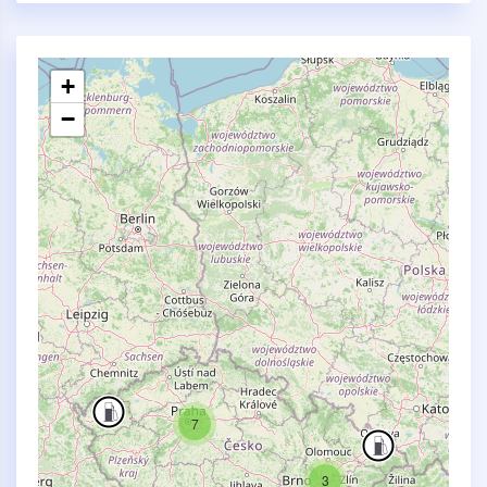
+
−
7
3