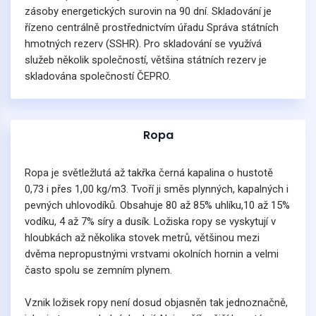
zásoby energetických surovin na 90 dní. Skladování je
řízeno centrálně prostřednictvím úřadu Správa státních
hmotných rezerv (SSHR). Pro skladování se využívá
služeb několik společností, většina státních rezerv je
skladována společností ČEPRO.
Ropa
Ropa je světležlutá až takřka černá kapalina o hustotě
0,73 i přes 1,00 kg/m3. Tvoří ji směs plynných, kapalných i
pevných uhlovodíků. Obsahuje 80 až 85% uhlíku,10 až 15%
vodíku, 4 až 7% síry a dusík. Ložiska ropy se vyskytují v
hloubkách až několika stovek metrů, většinou mezi
dvěma nepropustnými vrstvami okolních hornin a velmi
často spolu se zemním plynem.
Vznik ložisek ropy není dosud objasněn tak jednoznačně,