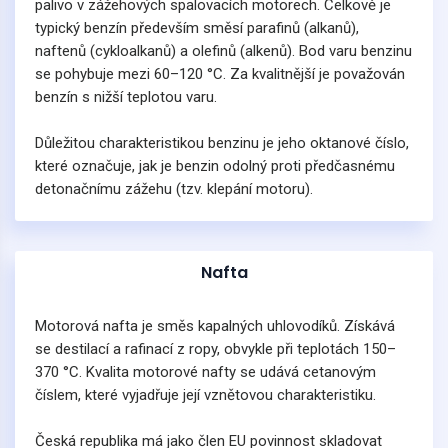
palivo v zážehových spalovacích motorech. Celkově je
typický benzín především směsí parafinů (alkanů),
naftenů (cykloalkanů) a olefinů (alkenů). Bod varu benzinu
se pohybuje mezi 60–120 °C. Za kvalitnější je považován
benzín s nižší teplotou varu.
Důležitou charakteristikou benzinu je jeho oktanové číslo,
které označuje, jak je benzin odolný proti předčasnému
detonačnímu zážehu (tzv. klepání motoru).
Nafta
Motorová nafta je směs kapalných uhlovodíků. Získává
se destilací a rafinací z ropy, obvykle při teplotách 150–
370 °C. Kvalita motorové nafty se udává cetanovým
číslem, které vyjadřuje její vznětovou charakteristiku.
Česká republika má jako člen EU povinnost skladovat