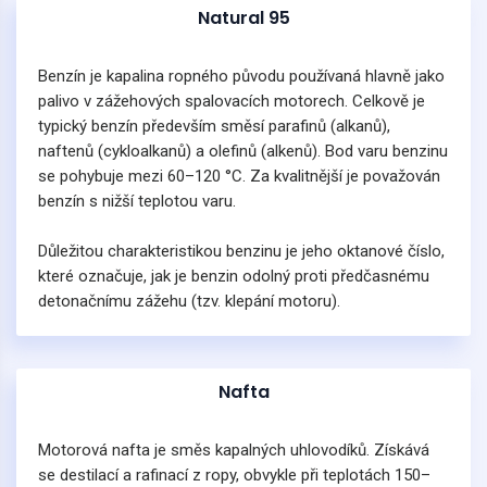
Natural 95
Benzín je kapalina ropného původu používaná hlavně jako
palivo v zážehových spalovacích motorech. Celkově je
typický benzín především směsí parafinů (alkanů),
naftenů (cykloalkanů) a olefinů (alkenů). Bod varu benzinu
se pohybuje mezi 60–120 °C. Za kvalitnější je považován
benzín s nižší teplotou varu.
Důležitou charakteristikou benzinu je jeho oktanové číslo,
které označuje, jak je benzin odolný proti předčasnému
detonačnímu zážehu (tzv. klepání motoru).
Nafta
Motorová nafta je směs kapalných uhlovodíků. Získává
se destilací a rafinací z ropy, obvykle při teplotách 150–