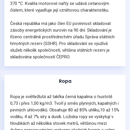
370 °C. Kvalita motorové nafty se udává cetanovým
číslem, které vyjadřuje její vznětovou charakteristiku.
Česká republika má jako člen EU povinnost skladovat
zásoby energetických surovin na 90 dní. Skladování je
řízeno centrálně prostřednictvím úřadu Správa státních
hmotných rezerv (SSHR). Pro skladování se využívá
služeb několik společností, většina státních rezerv je
skladována společností ČEPRO.
Ropa
Ropa je světležlutá až takřka černá kapalina o hustotě
0,73 i přes 1,00 kg/m3. Tvoří ji směs plynných, kapalných i
pevných uhlovodíků. Obsahuje 80 až 85% uhlíku,10 až 15%
vodíku, 4 až 7% síry a dusík. Ložiska ropy se vyskytují v
hloubkách až několika stovek metrů, většinou mezi