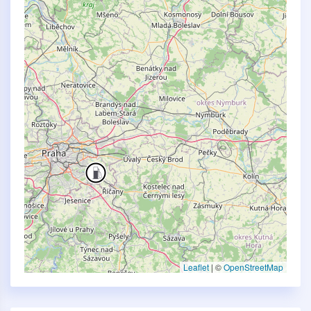
Leaflet
|
©
OpenStreetMap