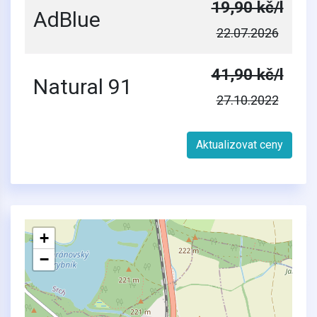
19,90 kč/l
AdBlue
22.07.2026
41,90 kč/l
Natural 91
27.10.2022
Aktualizovat ceny
+
−