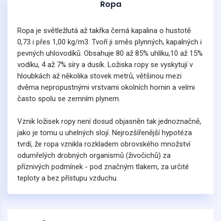
Ropa
Ropa je světležlutá až takřka černá kapalina o hustotě
0,73 i přes 1,00 kg/m3. Tvoří ji směs plynných, kapalných i
pevných uhlovodíků. Obsahuje 80 až 85% uhlíku,10 až 15%
vodíku, 4 až 7% síry a dusík. Ložiska ropy se vyskytují v
hloubkách až několika stovek metrů, většinou mezi
dvěma nepropustnými vrstvami okolních hornin a velmi
často spolu se zemním plynem.
Vznik ložisek ropy není dosud objasněn tak jednoznačně,
jako je tomu u uhelných slojí. Nejrozšířenější hypotéza
tvrdí, že ropa vznikla rozkladem obrovského množství
odumřelých drobných organismů (živočichů) za
příznivých podmínek - pod značným tlakem, za určité
teploty a bez přístupu vzduchu.