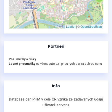
Leaflet
|
©
OpenStreetMap
Partneři
Pneumatiky a disky
Levné pneumatiky
od všenaauto.cz - pneu rychle a za dobrou cenu
Info
Databáze cen PHM v celé ČR vzniká ze zadávaných údajů
uživateli serveru.