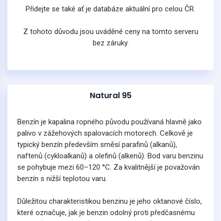
Přidejte se také ať je databáze aktuální pro celou ČR.
Z tohoto důvodu jsou uváděné ceny na tomto serveru
bez záruky.
Natural 95
Benzín je kapalina ropného původu používaná hlavně jako
palivo v zážehových spalovacích motorech. Celkově je
typický benzín především směsí parafinů (alkanů),
naftenů (cykloalkanů) a olefinů (alkenů). Bod varu benzinu
se pohybuje mezi 60–120 °C. Za kvalitnější je považován
benzín s nižší teplotou varu.
Důležitou charakteristikou benzinu je jeho oktanové číslo,
které označuje, jak je benzin odolný proti předčasnému