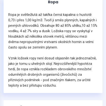
Ropa
Ropa je světležlutá až takřka černá kapalina o hustotě
0,73 i přes 1,00 kg/m3. Tvoří ji směs plynných, kapalných i
pevných uhlovodíků. Obsahuje 80 až 85% uhlíku,10 až 15%
vodíku, 4 až 7% síry a dusík. Ložiska ropy se vyskytují v
hloubkách až několika stovek metrů, většinou mezi
dvěma nepropustnými vrstvami okolních hornin a velmi
často spolu se zemním plynem.
Vznik ložisek ropy není dosud objasněn tak jednoznačně,
jako je tomu u uhelných slojí. Nejrozšířenější hypotéza
tvrdí, že ropa vznikla rozkladem obrovského množství
odumřelých drobných organismů (živočichů) za
příznivých podmínek - pod značným tlakem, za určité
teploty a bez přístupu vzduchu.