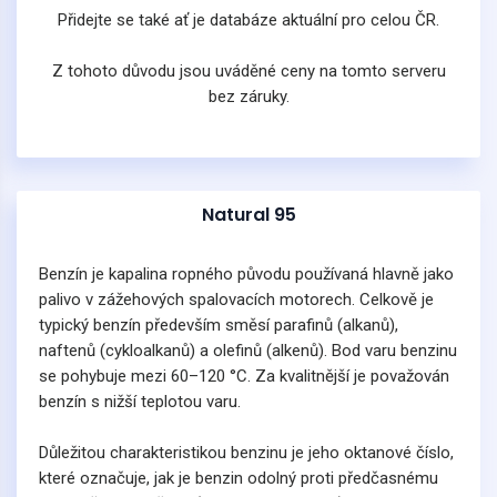
Přidejte se také ať je databáze aktuální pro celou ČR.
Z tohoto důvodu jsou uváděné ceny na tomto serveru
bez záruky.
Natural 95
Benzín je kapalina ropného původu používaná hlavně jako
palivo v zážehových spalovacích motorech. Celkově je
typický benzín především směsí parafinů (alkanů),
naftenů (cykloalkanů) a olefinů (alkenů). Bod varu benzinu
se pohybuje mezi 60–120 °C. Za kvalitnější je považován
benzín s nižší teplotou varu.
Důležitou charakteristikou benzinu je jeho oktanové číslo,
které označuje, jak je benzin odolný proti předčasnému