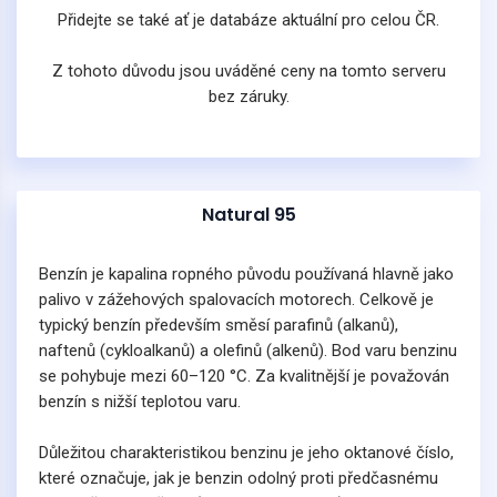
Přidejte se také ať je databáze aktuální pro celou ČR.
Z tohoto důvodu jsou uváděné ceny na tomto serveru
bez záruky.
Natural 95
Benzín je kapalina ropného původu používaná hlavně jako
palivo v zážehových spalovacích motorech. Celkově je
typický benzín především směsí parafinů (alkanů),
naftenů (cykloalkanů) a olefinů (alkenů). Bod varu benzinu
se pohybuje mezi 60–120 °C. Za kvalitnější je považován
benzín s nižší teplotou varu.
Důležitou charakteristikou benzinu je jeho oktanové číslo,
které označuje, jak je benzin odolný proti předčasnému