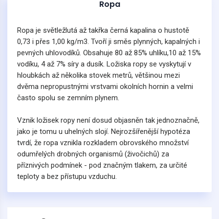
Ropa
Ropa je světležlutá až takřka černá kapalina o hustotě
0,73 i přes 1,00 kg/m3. Tvoří ji směs plynných, kapalných i
pevných uhlovodíků. Obsahuje 80 až 85% uhlíku,10 až 15%
vodíku, 4 až 7% síry a dusík. Ložiska ropy se vyskytují v
hloubkách až několika stovek metrů, většinou mezi
dvěma nepropustnými vrstvami okolních hornin a velmi
často spolu se zemním plynem.
Vznik ložisek ropy není dosud objasněn tak jednoznačně,
jako je tomu u uhelných slojí. Nejrozšířenější hypotéza
tvrdí, že ropa vznikla rozkladem obrovského množství
odumřelých drobných organismů (živočichů) za
příznivých podmínek - pod značným tlakem, za určité
teploty a bez přístupu vzduchu.