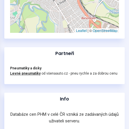
Leaflet
|
©
OpenStreetMap
Partneři
Pneumatiky a disky
Levné pneumatiky
od všenaauto.cz - pneu rychle a za dobrou cenu
Info
Databáze cen PHM v celé ČR vzniká ze zadávaných údajů
uživateli serveru.