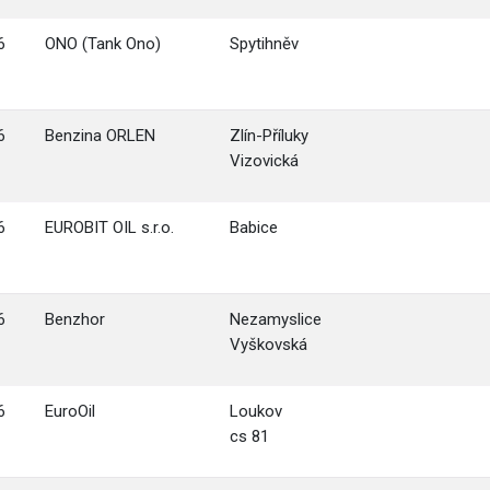
6
ONO (Tank Ono)
Spytihněv
6
Benzina ORLEN
Zlín-Příluky
Vizovická
6
EUROBIT OIL s.r.o.
Babice
6
Benzhor
Nezamyslice
Vyškovská
6
EuroOil
Loukov
cs 81