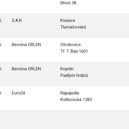
Břest 38
6
S.A.R.
Kvasice
Tlumačovská
6
Benzina ORLEN
Otrokovice
Tř. T. Bati 1601
6
Benzina ORLEN
Kojetín
Padlých hrdinů
6
EuroOil
Napajedla
Kvítkovická 1383