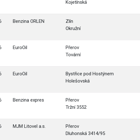
Kojetínská
6
Benzina ORLEN
Zlín
Okružní
6
EuroOil
Přerov
Tovární
6
EuroOil
Bystřice pod Hostýnem
Holešovská
6
Benzina expres
Přerov
Tržní 3552
6
MJM Litovel a.s.
Přerov
Dluhonská 3414/95