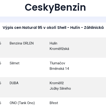
CeskyBenzin
Výpis cen Natural 95 v okolí Shell - Hulín - Záhlinická
6
Benzina ORLEN
Hulín
Kroměřížská
6
Silmet
Tlumačov
Brněnská 14
6
DUBA
Kroměříž
Jožky Silného
6
ONO (Tank Ono)
Břest