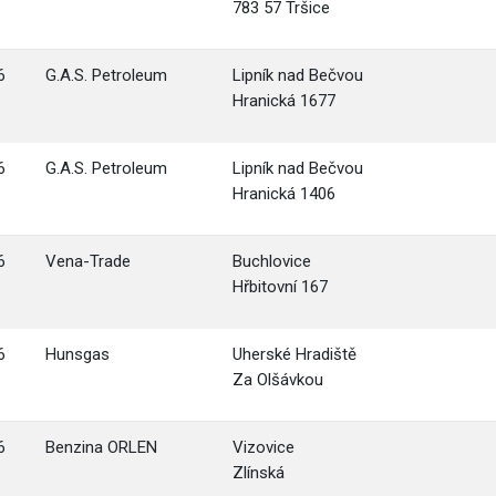
783 57 Tršice
6
G.A.S. Petroleum
Lipník nad Bečvou
Hranická 1677
6
G.A.S. Petroleum
Lipník nad Bečvou
Hranická 1406
6
Vena-Trade
Buchlovice
Hřbitovní 167
6
Hunsgas
Uherské Hradiště
Za Olšávkou
6
Benzina ORLEN
Vizovice
Zlínská