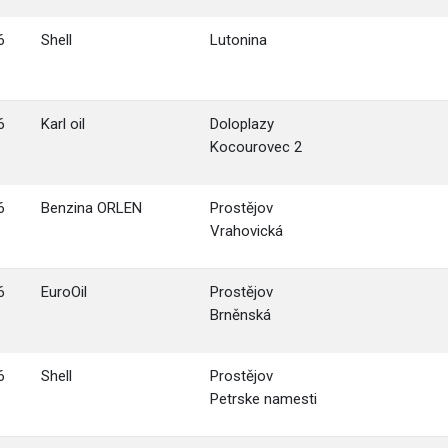
6
Shell
Lutonina
6
Karl oil
Doloplazy
Kocourovec 2
6
Benzina ORLEN
Prostějov
Vrahovická
6
EuroOil
Prostějov
Brněnská
6
Shell
Prostějov
Petrske namesti