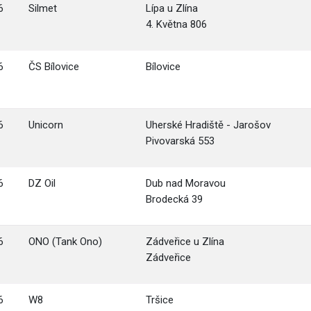
6
Silmet
Lípa u Zlína
4. Května 806
6
ČS Bílovice
Bílovice
6
Unicorn
Uherské Hradiště - Jarošov
Pivovarská 553
6
DZ Oil
Dub nad Moravou
Brodecká 39
6
ONO (Tank Ono)
Zádveřice u Zlína
Zádveřice
6
W8
Tršice