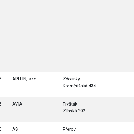
6
APH IN, s.r.o.
Zdounky
Kroměřížská 434
6
AVIA
Fryšták
Zlínská 392
6
AS
Přerov