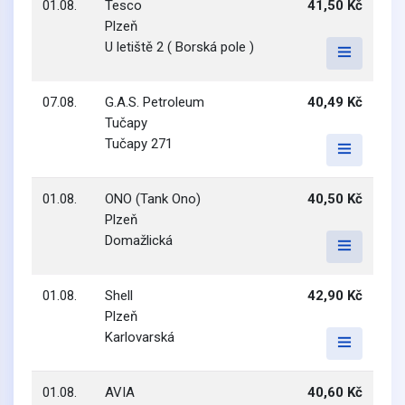
01.08.
Tesco
41,50 Kč
Plzeň
U letiště 2 ( Borská pole )
07.08.
G.A.S. Petroleum
40,49 Kč
Tučapy
Tučapy 271
01.08.
ONO (Tank Ono)
40,50 Kč
Plzeň
Domažlická
01.08.
Shell
42,90 Kč
Plzeň
Karlovarská
01.08.
AVIA
40,60 Kč