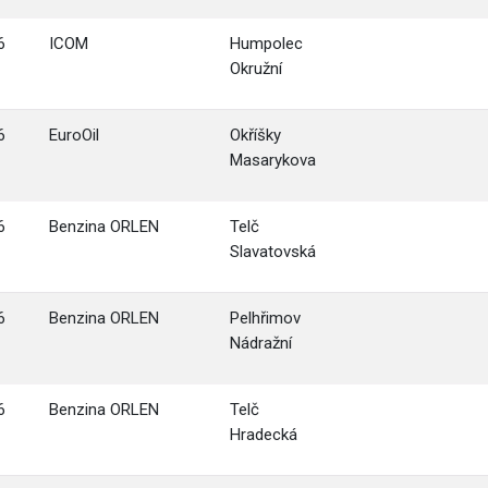
6
ICOM
Humpolec
Okružní
6
EuroOil
Okříšky
Masarykova
6
Benzina ORLEN
Telč
Slavatovská
6
Benzina ORLEN
Pelhřimov
Nádražní
6
Benzina ORLEN
Telč
Hradecká