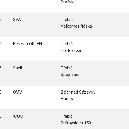
Pražská
6
SVA
Třebíč
Velkomeziříčská
6
Benzina ORLEN
Třebíč
Hrotovická
6
Shell
Třebíč
Spojovací
6
OMV
Žďár nad Sázavou
Hamry
6
ICOM
Třebíč
Průmyslová 159