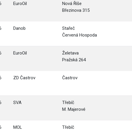
6
EuroOil
Nová Říše
Březinova 315
6
Danob
Stařeč
Červená Hospoda
6
EuroOil
Želetava
Pražská 264
6
ZD Častrov
Častrov
6
SVA
Třebíč
M. Majerové
6
MOL
Třebíč