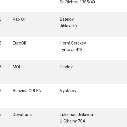
Dr. Richtra 1385/40
6
Pap Oil
Batelov
Jihlavská
6
EuroOil
Horní Cerekev
Tyršova 418
6
MOL
Hladov
6
Benzina ORLEN
Vystrkov
6
Dovatrans
Luka nad Jihlavou
U Cihelny 704