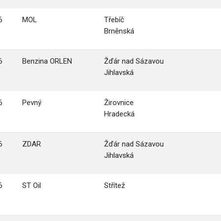
6
MOL
Třebíč
Brněnská
6
Benzina ORLEN
Žďár nad Sázavou
Jihlavská
6
Pevný
Žirovnice
Hradecká
6
ZDAR
Žďár nad Sázavou
Jihlavská
6
ST Oil
Střítež