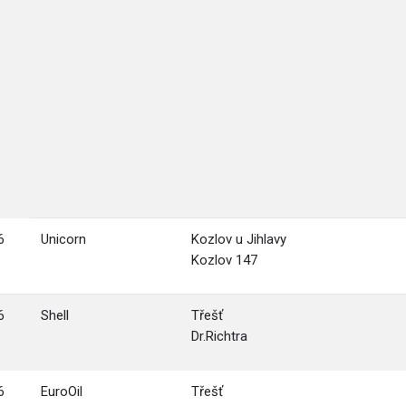
6
Unicorn
Kozlov u Jihlavy
Kozlov 147
6
Shell
Třešť
Dr.Richtra
6
EuroOil
Třešť