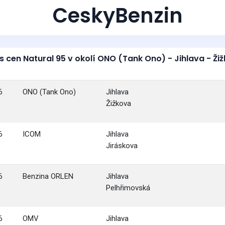
CeskyBenzin
s cen Natural 95 v okolí ONO (Tank Ono) - Jihlava - Ži
6
ONO (Tank Ono)
Jihlava
Žižkova
6
ICOM
Jihlava
Jiráskova
6
Benzina ORLEN
Jihlava
Pelhřimovská
6
OMV
Jihlava