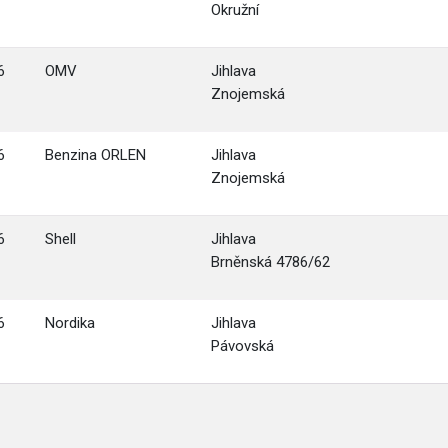
Okružní
6
OMV
Jihlava
Znojemská
6
Benzina ORLEN
Jihlava
Znojemská
6
Shell
Jihlava
Brněnská 4786/62
6
Nordika
Jihlava
Pávovská