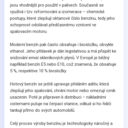
jsou vhodnější pro použití v palivech. Současně se
využívá i tzv. reformování a izomerace – chemické
postupy, které zlepšují oktanové číslo benzínu, tedy jeho
schopnost odolávat předčasnému vznícení ve
spalovacím motoru.
Moderní benzín pak často obsahuje i biosložku, obvykle
ethanol. Jeho přídavek je dán legislativou a má přispět ke
snižování emisí skleníkových plynů. V Evropě je běžný
například benzín E5 nebo E10, což znamená, že obsahuje
5 %, respektive 10 % biosložky.
Hotový benzín se ještě upravuje přidáním aditiv, která
zlepšují jeho spalování, chrání motor nebo omezují vznik
usazenin. Poté je připraven k distribuci – nákladními
cisternami putuje na čerpací stanice, odkud si ho řidiči
tankují přímo do svých automobilů.
Celý proces výroby benzínu je technologicky náročný a