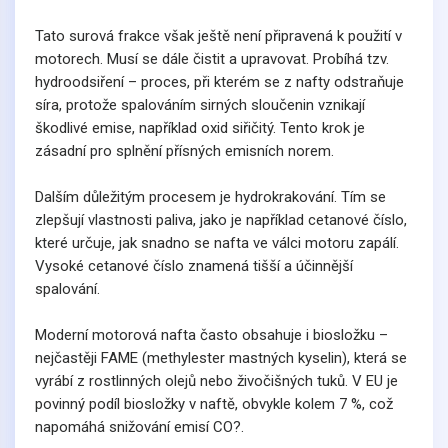
Tato surová frakce však ještě není připravená k použití v
motorech. Musí se dále čistit a upravovat. Probíhá tzv.
hydroodsiření – proces, při kterém se z nafty odstraňuje
síra, protože spalováním sirných sloučenin vznikají
škodlivé emise, například oxid siřičitý. Tento krok je
zásadní pro splnění přísných emisních norem.
Dalším důležitým procesem je hydrokrakování. Tím se
zlepšují vlastnosti paliva, jako je například cetanové číslo,
které určuje, jak snadno se nafta ve válci motoru zapálí.
Vysoké cetanové číslo znamená tišší a účinnější
spalování.
Moderní motorová nafta často obsahuje i biosložku –
nejčastěji FAME (methylester mastných kyselin), která se
vyrábí z rostlinných olejů nebo živočišných tuků. V EU je
povinný podíl biosložky v naftě, obvykle kolem 7 %, což
napomáhá snižování emisí CO?.