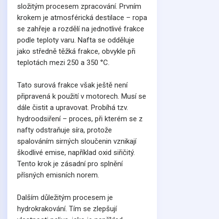
složitým procesem zpracování. Prvním
krokem je atmosférická destilace – ropa
se zahřeje a rozdělí na jednotlivé frakce
podle teploty varu. Nafta se odděluje
jako středně těžká frakce, obvykle při
teplotách mezi 250 a 350 °C.
Tato surová frakce však ještě není
připravená k použití v motorech. Musí se
dále čistit a upravovat. Probíhá tzv.
hydroodsiření – proces, při kterém se z
nafty odstraňuje síra, protože
spalováním sirných sloučenin vznikají
škodlivé emise, například oxid siřičitý.
Tento krok je zásadní pro splnění
přísných emisních norem.
Dalším důležitým procesem je
hydrokrakování. Tím se zlepšují