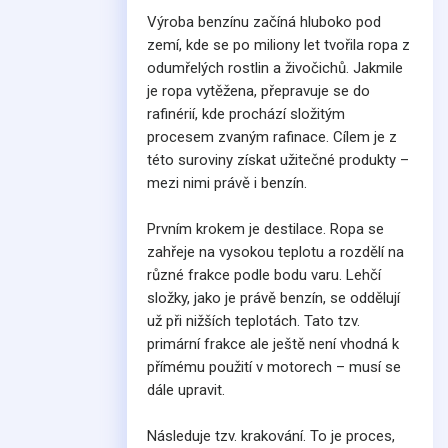
Výroba benzínu začíná hluboko pod
zemí, kde se po miliony let tvořila ropa z
odumřelých rostlin a živočichů. Jakmile
je ropa vytěžena, přepravuje se do
rafinérií, kde prochází složitým
procesem zvaným rafinace. Cílem je z
této suroviny získat užitečné produkty –
mezi nimi právě i benzín.
Prvním krokem je destilace. Ropa se
zahřeje na vysokou teplotu a rozdělí na
různé frakce podle bodu varu. Lehčí
složky, jako je právě benzín, se oddělují
už při nižších teplotách. Tato tzv.
primární frakce ale ještě není vhodná k
přímému použití v motorech – musí se
dále upravit.
Následuje tzv. krakování. To je proces,