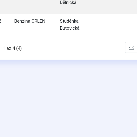
Dělnická
6
Benzina ORLEN
Studénka
Butovická
<<
1 az 4 (4)