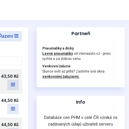
Partneři
Řazení
Pneumatiky a disky
Levné pneumatiky
od všenaauto.cz - pneu
rychle a za dobrou cenu
Venkovní žaluzie
Slunce svítí až příliš? Zastiňte svá okna
43,50 Kč
venkovními žaluziemi.
44,50 Kč
Info
Databáze cen PHM v celé ČR vzniká ze
zadávaných údajů uživateli serveru.
44,50 Kč