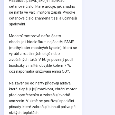
vlastnosti paliva, jako je například
cetanové číslo, které určuje, jak snadno
se nafta ve válci motoru zapálí. Vysoké
cetanové číslo znamená tišší a účinnější
spalování.
Moderní motorová nafta často
obsahuje i biosložku – nejčastěji FAME
(methylester mastných kyselin), která se
vyrábí z rostlinných olejů nebo
živočišných tuků. V EU je povinný podíl
biosložky v naftě, obvykle kolem 7 %,
což napomáhá snižování emisí CO?.
Na závěr se do nafty přidávají aditiva,
která zlepšují její mazivost, chrání motor
před opotřebením a zabraňují tvorbě
usazenin. V zimě se používají speciální
přísady, které zabraňují tuhnutí paliva při
nízkých teplotách.