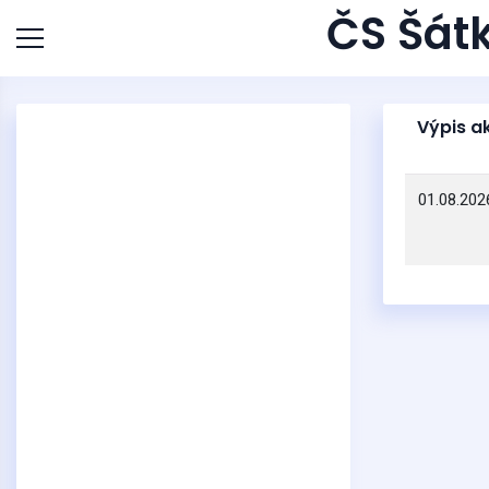
ČS Šátk
Výpis ak
01.08.202