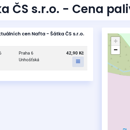
a ČS s.r.o. - Cena pal
tuálních cen Nafta - Šátka ČS s.r.o.
+
−
6
Praha 6
42,90 Kč
Unhošťská