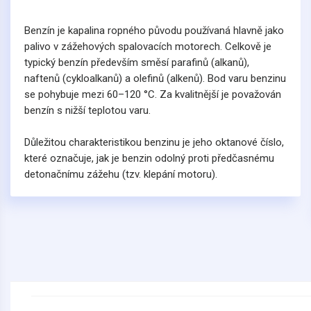
Benzín je kapalina ropného původu používaná hlavně jako
palivo v zážehových spalovacích motorech. Celkově je
typický benzín především směsí parafinů (alkanů),
naftenů (cykloalkanů) a olefinů (alkenů). Bod varu benzinu
se pohybuje mezi 60–120 °C. Za kvalitnější je považován
benzín s nižší teplotou varu.
Důležitou charakteristikou benzinu je jeho oktanové číslo,
které označuje, jak je benzin odolný proti předčasnému
detonačnímu zážehu (tzv. klepání motoru).