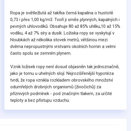
Ropa je světležlutá až takřka černá kapalina o hustotě
0,73 i přes 1,00 kg/m3. Tvoří ji směs plynných, kapalných i
pevných uhlovodíků. Obsahuje 80 až 85% uhlíku,10 až 15%
vodíku, 4 až 7% síry a dusík. Ložiska ropy se vyskytují v
hloubkách až několika stovek metrů, většinou mezi
dvěma nepropustnými vrstvami okolních hornin a velmi
často spolu se zemním plynem.
Vznik ložisek ropy není dosud objasněn tak jednoznačně,
jako je tomu u uhelných slojí. Nejrozšířenější hypotéza
tvrdí, že ropa vznikla rozkladem obrovského množství
odumřelých drobných organismů (živočichů) za
příznivých podmínek - pod značným tlakem, za určité
teploty a bez přístupu vzduchu.