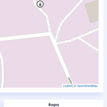
Leaflet
|
©
OpenStreetMap
Ropa