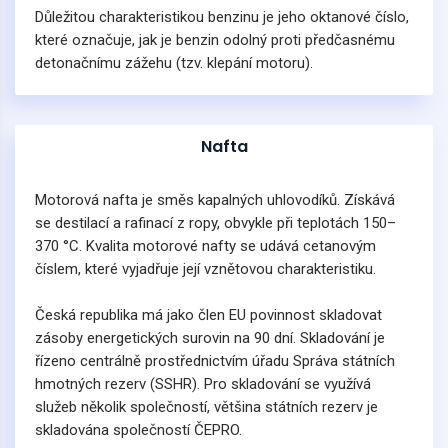
Důležitou charakteristikou benzinu je jeho oktanové číslo,
které označuje, jak je benzin odolný proti předčasnému
detonačnímu zážehu (tzv. klepání motoru).
Nafta
Motorová nafta je směs kapalných uhlovodíků. Získává
se destilací a rafinací z ropy, obvykle při teplotách 150–
370 °C. Kvalita motorové nafty se udává cetanovým
číslem, které vyjadřuje její vznětovou charakteristiku.
Česká republika má jako člen EU povinnost skladovat
zásoby energetických surovin na 90 dní. Skladování je
řízeno centrálně prostřednictvím úřadu Správa státních
hmotných rezerv (SSHR). Pro skladování se využívá
služeb několik společností, většina státních rezerv je
skladována společností ČEPRO.