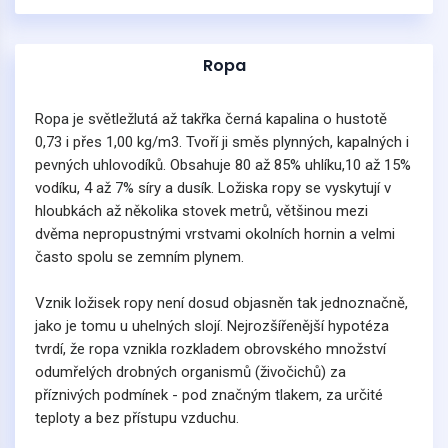
Ropa
Ropa je světležlutá až takřka černá kapalina o hustotě
0,73 i přes 1,00 kg/m3. Tvoří ji směs plynných, kapalných i
pevných uhlovodíků. Obsahuje 80 až 85% uhlíku,10 až 15%
vodíku, 4 až 7% síry a dusík. Ložiska ropy se vyskytují v
hloubkách až několika stovek metrů, většinou mezi
dvěma nepropustnými vrstvami okolních hornin a velmi
často spolu se zemním plynem.
Vznik ložisek ropy není dosud objasněn tak jednoznačně,
jako je tomu u uhelných slojí. Nejrozšířenější hypotéza
tvrdí, že ropa vznikla rozkladem obrovského množství
odumřelých drobných organismů (živočichů) za
příznivých podmínek - pod značným tlakem, za určité
teploty a bez přístupu vzduchu.