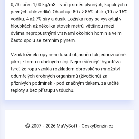
0,73 i přes 1,00 kg/m3. Tvoří ji směs plynných, kapalných i
pevných uhlovodíků. Obsahuje 80 až 85% uhlíku,10 až 15%
vodíku, 4 až 7% síry a dusík. Ložiska ropy se vyskytují v
hloubkách až několika stovek metrů, většinou mezi
dvěma nepropustnými vrstvami okolních hornin a velmi
často spolu se zemním plynem.
Vznik ložisek ropy není dosud objasněn tak jednoznačně,
jako je tomu u uhelných slojí. Nejrozšířenější hypotéza
tvrdí, že ropa vznikla rozkladem obrovského množství
odumřelých drobných organismů (živočichů) za
příznivých podmínek - pod značným tlakem, za určité
teploty a bez přístupu vzduchu.
2007 -
2026
MaVySoft - CeskyBenzin.cz