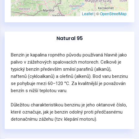
Leaflet
|
©
OpenStreetMap
Natural 95
Benzín je kapalina ropného původu používaná hlavně jako
palivo v zážehových spalovacích motorech. Celkově je
typický benzín především směsí parafinů (alkanů),
naftenů (cykloalkanů) a olefinů (alkenů). Bod varu benzinu
se pohybuje mezi 60–120 °C. Za kvalitnější je považován
benzín s nižší teplotou varu.
Důležitou charakteristikou benzinu je jeho oktanové číslo,
které označuje, jak je benzin odolný proti předčasnému
detonačnímu zážehu (tzv. klepání motoru).