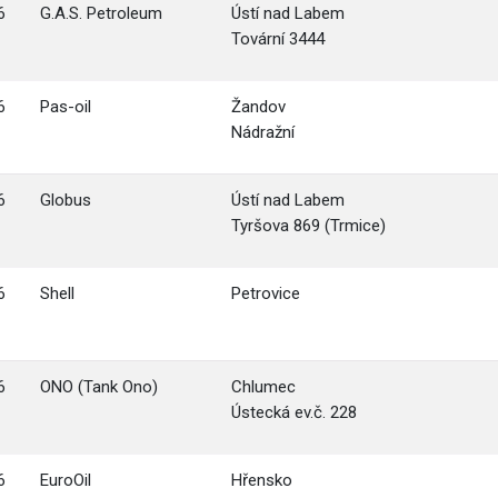
6
G.A.S. Petroleum
Ústí nad Labem
Tovární 3444
6
Pas-oil
Žandov
Nádražní
6
Globus
Ústí nad Labem
Tyršova 869 (Trmice)
6
Shell
Petrovice
6
ONO (Tank Ono)
Chlumec
Ústecká ev.č. 228
6
EuroOil
Hřensko