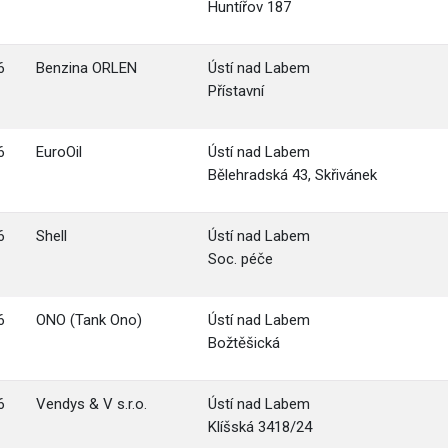
Huntířov 187
6
Benzina ORLEN
Ústí nad Labem
Přístavní
6
EuroOil
Ústí nad Labem
Bělehradská 43, Skřivánek
6
Shell
Ústí nad Labem
Soc. péče
6
ONO (Tank Ono)
Ústí nad Labem
Božtěšická
6
Vendys & V s.r.o.
Ústí nad Labem
Klíšská 3418/24