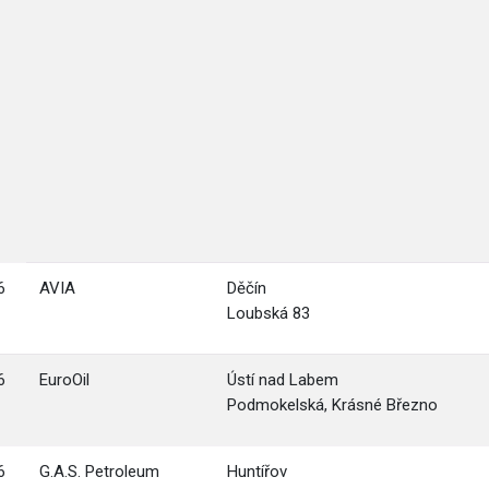
6
AVIA
Děčín
Loubská 83
6
EuroOil
Ústí nad Labem
Podmokelská, Krásné Březno
6
G.A.S. Petroleum
Huntířov