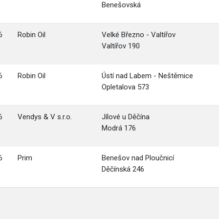
Benešovská
6
Robin Oil
Velké Březno - Valtířov
Valtířov 190
6
Robin Oil
Ústí nad Labem - Neštěmice
Opletalova 573
6
Vendys & V s.r.o.
Jílové u Děčína
Modrá 176
6
Prim
Benešov nad Ploučnicí
Děčínská 246