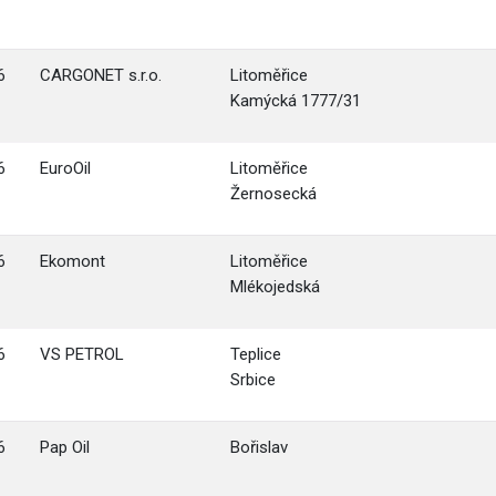
6
CARGONET s.r.o.
Litoměřice
Kamýcká 1777/31
6
EuroOil
Litoměřice
Žernosecká
6
Ekomont
Litoměřice
Mlékojedská
6
VS PETROL
Teplice
Srbice
6
Pap Oil
Bořislav