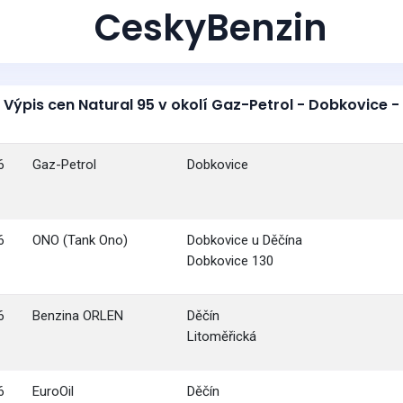
CeskyBenzin
Výpis cen Natural 95 v okolí Gaz-Petrol - Dobkovice -
6
Gaz-Petrol
Dobkovice
6
ONO (Tank Ono)
Dobkovice u Děčína
Dobkovice 130
6
Benzina ORLEN
Děčín
Litoměřická
6
EuroOil
Děčín