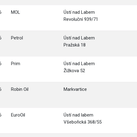
6
MOL
Ústí nad Labem
Revoluční 939/71
6
Petrol
Ústí nad Labem
Pražská 18
6
Prim
Ústí nad Labem
Žižkova 52
6
Robin Oil
Markvartice
6
EuroOil
Ústí nad labem
Všebořická 368/55