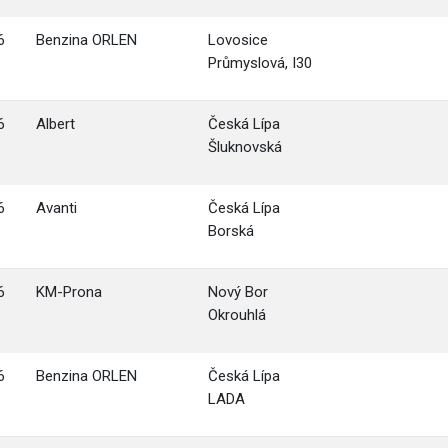
6
Benzina ORLEN
Lovosice
Průmyslová, I30
6
Albert
Česká Lípa
Šluknovská
6
Avanti
Česká Lípa
Borská
6
KM-Prona
Nový Bor
Okrouhlá
6
Benzina ORLEN
Česká Lípa
LADA