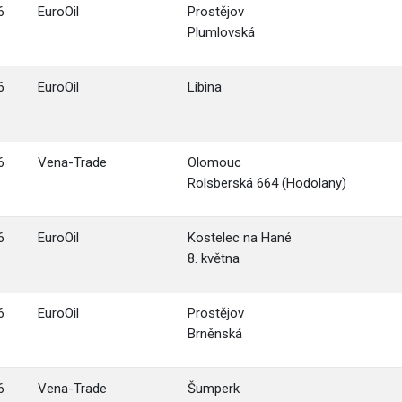
6
EuroOil
Prostějov
Plumlovská
6
EuroOil
Libina
6
Vena-Trade
Olomouc
Rolsberská 664 (Hodolany)
6
EuroOil
Kostelec na Hané
8. května
6
EuroOil
Prostějov
Brněnská
6
Vena-Trade
Šumperk