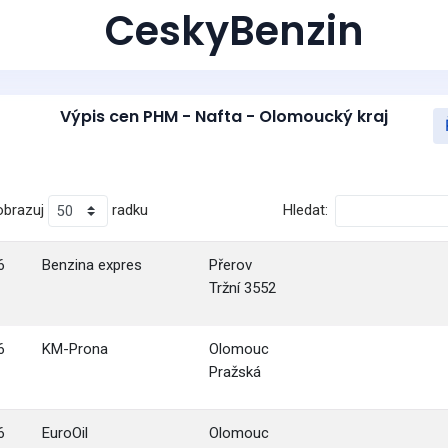
CeskyBenzin
Výpis cen PHM - Nafta - Olomoucký kraj
obrazuj
radku
Hledat:
6
Benzina expres
Přerov
Tržní 3552
6
KM-Prona
Olomouc
Pražská
6
EuroOil
Olomouc