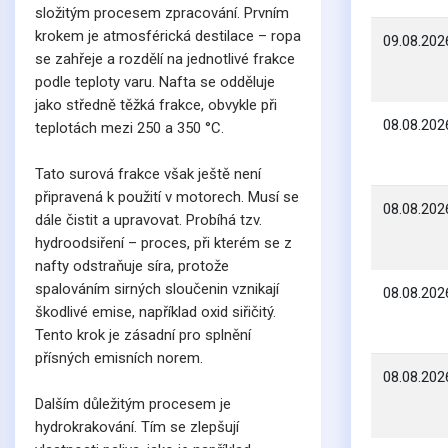
složitým procesem zpracování. Prvním
krokem je atmosférická destilace – ropa
09.08.202
se zahřeje a rozdělí na jednotlivé frakce
podle teploty varu. Nafta se odděluje
jako středně těžká frakce, obvykle při
08.08.202
teplotách mezi 250 a 350 °C.
Tato surová frakce však ještě není
připravená k použití v motorech. Musí se
08.08.202
dále čistit a upravovat. Probíhá tzv.
hydroodsiření – proces, při kterém se z
nafty odstraňuje síra, protože
spalováním sirných sloučenin vznikají
08.08.202
škodlivé emise, například oxid siřičitý.
Tento krok je zásadní pro splnění
přísných emisních norem.
08.08.202
Dalším důležitým procesem je
hydrokrakování. Tím se zlepšují