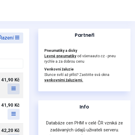
Partneři
Řazení
Pneumatiky a disky
Levné pneumatiky
od všenaauto.cz - pneu
rychle a za dobrou cenu
Venkovní žaluzie
Slunce svítí až příliš? Zastiňte svá okna
41,90 Kč
venkovními žaluziemi.
41,90 Kč
Info
Databáze cen PHM v celé ČR vzniká ze
zadávaných údajů uživateli serveru.
42,20 Kč