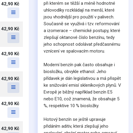
při kterém se těžší a méně hodnotné
42,90 Kč
uhlovodíky rozkládají na menší, které
jsou vhodnější pro použití v palivech.
Současně se využívá i tzv. reformování
42,90 Kč
a izomerace – chemické postupy, které
zlepšují oktanové číslo benzínu, tedy
jeho schopnost odolávat předčasnému
vznícení ve spalovacím motoru.
42,90 Kč
Moderní benzín pak často obsahuje i
biosložku, obvykle ethanol. Jeho
přídavek je dán legislativou a má přispět
42,90 Kč
ke snižování emisí skleníkových plynů. V
Evropě je běžný například benzín E5
nebo E10, což znamená, že obsahuje 5
42,90 Kč
%, respektive 10 % biosložky.
Hotový benzín se ještě upravuje
přidáním aditiv, která zlepšují jeho
42,90 Kč