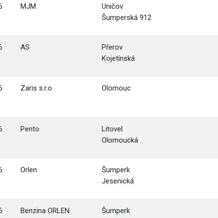
6
MJM
Uničov
Šumperská 912
6
AS
Přerov
Kojetínská
6
Zaris s.r.o
Olomouc
6
Pento
Litovel
Olomoucká
6
Orlen
Šumperk
Jesenická
6
Benzina ORLEN
Šumperk