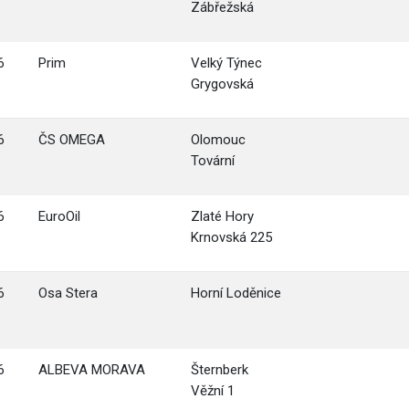
Zábřežská
6
Prim
Velký Týnec
Grygovská
6
ČS OMEGA
Olomouc
Tovární
6
EuroOil
Zlaté Hory
Krnovská 225
6
Osa Stera
Horní Loděnice
6
ALBEVA MORAVA
Šternberk
Věžní 1