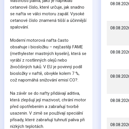
vlastnosti paliva, jako je například
08.08.202
cetanové číslo, které určuje, jak snadno
se nafta ve válci motoru zapálí. Vysoké
cetanové číslo znamená tišší a účinnější
spalování.
08.08.202
Moderní motorová nafta často
obsahuje i biosložku – nejčastěji FAME
08.08.202
(methylester mastných kyselin), která se
vyrábí z rostlinných olejů nebo
živočišných tuků. V EU je povinný podíl
biosložky v naftě, obvykle kolem 7 %,
08.08.202
což napomáhá snižování emisí CO?.
Na závěr se do nafty přidávají aditiva,
která zlepšují její mazivost, chrání motor
08.08.202
před opotřebením a zabraňují tvorbě
usazenin. V zimě se používají speciální
přísady, které zabraňují tuhnutí paliva při
08.08.202
nízkých teplotách.