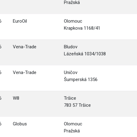
Pražská
6
EuroOil
Olomouc
Krapkova 1168/41
6
Vena-Trade
Bludov
Lázeňská 1034/1038
6
Vena-Trade
Uničov
Šumperská 1356
6
W8
Tršice
783 57 Tršice
6
Globus
Olomouc
Pražská