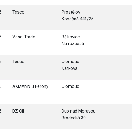
6
Tesco
Prostějov
Konečná 441/25
6
Vena-Trade
Bělkovice
Na rozcestí
6
Tesco
Olomouc
Kafkova
6
AXMANN u Ferony
Olomouc
6
DZ Oil
Dub nad Moravou
Brodecká 39