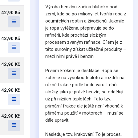
Výroba benzínu začíná hluboko pod
42,90 Kč
zemí, kde se po miliony let tvořila ropa z
odumřelých rostlin a živočichů. Jakmile
je ropa vytěžena, přepravuje se do
rafinérií, kde prochází složitým
42,90 Kč
procesem zvaným rafinace. Cílem je z
této suroviny získat užitečné produkty –
mezi nimi právě i benzín.
42,90 Kč
Prvním krokem je destilace. Ropa se
zahřeje na vysokou teplotu a rozdělí na
různé frakce podle bodu varu. Lehčí
42,90 Kč
složky, jako je právě benzín, se oddělují
už při nižších teplotách. Tato tzv.
primární frakce ale ještě není vhodná k
přímému použití v motorech – musí se
42,90 Kč
dále upravit.
Následuje tzv. krakování. To je proces,