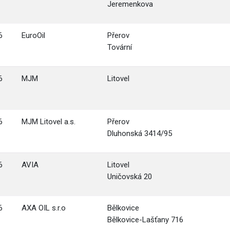
Jeremenkova
6
EuroOil
Přerov
Tovární
6
MJM
Litovel
6
MJM Litovel a.s.
Přerov
Dluhonská 3414/95
6
AVIA
Litovel
Uničovská 20
6
AXA OIL s.r.o
Bělkovice
Bělkovice-Lašťany 716