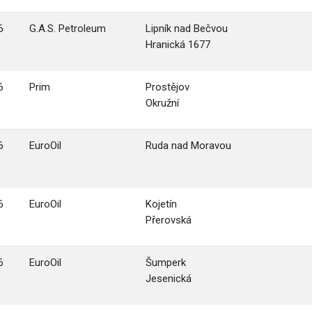
6
G.A.S. Petroleum
Lipník nad Bečvou
Hranická 1677
6
Prim
Prostějov
Okružní
6
EuroOil
Ruda nad Moravou
6
EuroOil
Kojetín
Přerovská
6
EuroOil
Šumperk
Jesenická